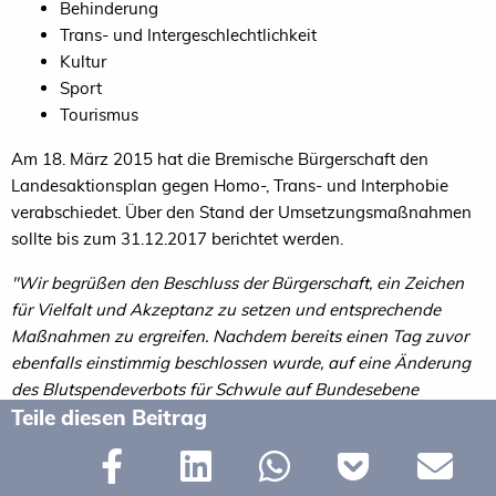
Behinderung
Trans- und Intergeschlechtlichkeit
Kultur
Sport
Tourismus
Am 18. März 2015 hat die Bremische Bürgerschaft den
Landesaktionsplan gegen Homo-, Trans- und Interphobie
verabschiedet. Über den Stand der Umsetzungsmaßnahmen
sollte bis zum 31.12.2017 berichtet werden.
"Wir begrüßen den Beschluss der Bürgerschaft, ein Zeichen
für Vielfalt und Akzeptanz zu setzen und entsprechende
Maßnahmen zu ergreifen. Nachdem bereits einen Tag zuvor
ebenfalls einstimmig beschlossen wurde, auf eine Änderung
des Blutspendeverbots für Schwule auf Bundesebene
Teile diesen Beitrag
hinzuwirken, setzen die Volksvertreter ihren Kurs gegen
Diskriminierung konsequent fort."
-
aus der Pressemeldung
des LSVD Niedersachsen-Bremen vom 18. März 2015