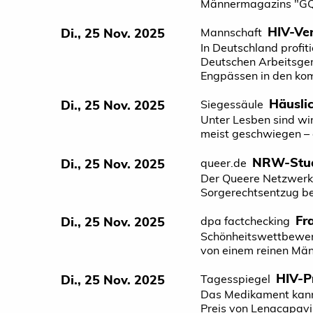
Männermagazins "GQ" 
HIV-Ver
Di., 25 Nov. 2025
Mannschaft
In Deutschland profit
Deutschen Arbeitsgem
Engpässen in den ko
Häusli
Di., 25 Nov. 2025
Siegessäule
Unter Lesben sind wir
meist geschwiegen – 
NRW-Studi
Di., 25 Nov. 2025
queer.de
Der Queere Netzwerk 
Sorgerechtsentzug bei
Fr
Di., 25 Nov. 2025
dpa factchecking
Schönheitswettbewerb
von einem reinen Männ
HIV-P
Di., 25 Nov. 2025
Tagesspiegel
Das Medikament kann 
Preis von Lenacapavir