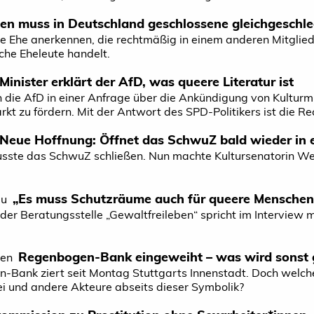
en muss in Deutschland geschlossene gleichgeschle
e Ehe anerkennen, die rechtmäßig in einem anderen Mitglie
che Eheleute handelt.
inister erklärt der AfD, was queere Literatur ist
h die AfD in einer Anfrage über die Ankündigung von Kulturm
ärkt zu fördern. Mit der Antwort des SPD-Politikers ist die 
Neue Hoffnung: Öffnet das SchwuZ bald wieder in 
ste das SchwuZ schließen. Nun machte Kultursenatorin We
„Es muss Schutzräume auch für queere Menschen
au
er Beratungsstelle „Gewaltfreileben“ spricht im Interview 
Regenbogen-Bank eingeweiht – was wird sonst 
ten
-Bank ziert seit Montag Stuttgarts Innenstadt. Doch welc
zei und andere Akteure abseits dieser Symbolik?