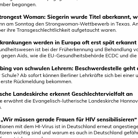
ember begangen.
trongest Woman: Siegerin wurde Titel aberkannt, wei
n am Sonntag den Strongwoman-Wettbewerb in Texas. Am D
r ihre Transgeschlechtlichkeit aufgetaucht waren.
krankungen werden in Europa oft erst spät erkannt
ndheitswesen ist bei der Früherkennung und Behandlung von
 gegen Aids, wie die EU-Gesundheitsbehörde ECDC und di
ing von schwulen Lehrern: Beschwerdestelle geht 
r Schule? Ab sofort können Berliner Lehrkräfte sich bei eine
ne erste Rückmeldung bekommen.
che Landeskirche erkennt Geschlechtervielfalt an
e erwähnt die Evangelisch-lutherische Landeskirche Hannove
.
„Wir müssen gerade Frauen für HIV sensibilisieren“
tionen mit dem HI-Virus ist in Deutschland erneut angestiege
toren wichtig sind und warum es auch in Deutschland gefährl