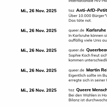
internationale HIV-Hi
Anti-AfD-Petit
Mi., 26 Nov. 2025
taz
Über 10.000 Bür­ge­r*i
Das täte not.
Karlsruhe 
Mi., 26 Nov. 2025
queer.de
In Karlsruhe können s
auffällig viele Unis a
Queer­bea
Mi., 26 Nov. 2025
queer.de
Sophie Koch freut sic
kommen unterschiedli
Martin Re
Mi., 26 Nov. 2025
queer.de
Eigentlich sollte im 
erregte sich in sein
Queere Mensch
Mi., 26 Nov. 2025
taz
Bei den Wahlen in Hon
Bilanz ist durchwach