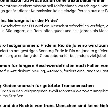
ommission zu Prostitution ohne Sexarbeiter*­innen
verständigenkommission soll Maßnahmen vorschlagen, wie 
ngs gehört dieser Kommission keine einzige Person aus der B
Ins Gefängnis für die Pride?
 Geschichte der EU wird ein Mensch strafrechtlich verfolgt, w
s Südungarn, ein Rom, offen queer und seit Jahren als Mensc
ro festgenommen: Pride in Rio de Janeiro wird zum
ierten am gestrigen Sonntag Pride in Rio de Janeiro gefeie
aro sorgte entlang der Copacabana für besonders viel Jubel.
man für längere Beschwerdefristen nach Fällen von
 für Antidiskriminierung, Ataman, fordert eine längere Fris
Gedenkmarsch für getötete Transmenschen
g
urden in den vergangenen zwölf Monaten weltweit umgeb
ims Straßen.
 und die Rechte von trans Menschen sind keine Gefa