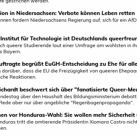
lfe gestrichen werden.
ion in Niedersachsen: Verbote können Leben retten
n­nen fordern Niedersachsens Regierung auf, sich für ein AfD-
Institut für Technologie ist Deutschlands queer­freu
ich queere Studierende laut einer Umfrage am wohlsten in ih
us Bayern.
uftragte begrüßt EuGH-Entscheidung zu Ehe für all
h darüber, dass die EU die Freizügigkeit von queeren Ehepaar
che Reaktionen.
ichardt beschwert sich über "fanatisierte Queer-Me
Bundestag über den Haushalt des Bildungsministerium debatt
er Rede aber nur über angebliche "Regenbogenpropaganda".
en vor Honduras-Wahl: Sie wollen mehr Sicherheit 
duras tritt die amtierende Präsidentin Xiomara Castro nicht
sen.