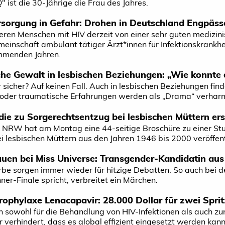
ist die 30-Jährige die Frau des Jahres.
sorgung in Gefahr: Drohen in Deutschland Engpäss
ieren Menschen mit HIV derzeit von einer sehr guten medizi
einschaft ambulant tätiger Ärzt*innen für Infektionskrankh
mmenden Jahren.
che Gewalt in lesbischen Beziehungen: „Wie konnte 
 sicher? Auf keinen Fall. Auch in lesbischen Beziehungen fi
oder traumatische Erfahrungen werden als „Drama“ verharm
e zu Sorgerechtsentzug bei lesbischen Müttern er
NRW hat am Montag eine 44-seitige Broschüre zu einer Studi
 lesbischen Müttern aus den Jahren 1946 bis 2000 veröffent
auen bei Miss Universe: Transgender-Kandidatin aus
e sorgen immer wieder für hitzige Debatten. So auch bei d
er-Finale spricht, verbreitet ein Märchen.
rophylaxe Lenacapavir: 28.000 Dollar für zwei Spri
sowohl für die Behandlung von HIV-Infektionen als auch zu
 verhindert, dass es global effizient eingesetzt werden kann