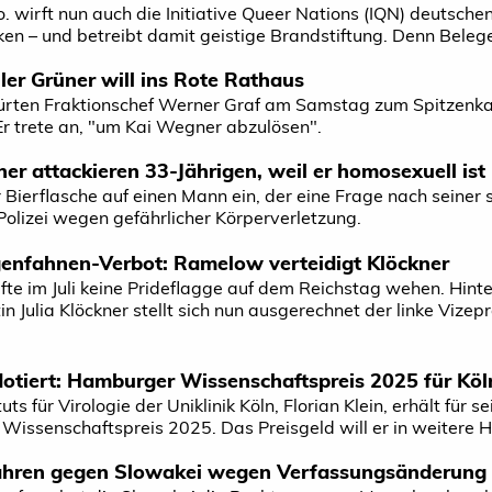
. wirft nun auch die Initiative Queer Nations (IQN) deutschen
n – und betreibt damit geistige Brandstiftung. Denn Belege 
ler Grüner will ins Rote Rathaus
 kürten Fraktionschef Werner Graf am Samstag zum Spitzen
r trete an, "um Kai Wegner abzulösen".
er attackieren 33-Jährigen, weil er homosexuell ist
r Bierflasche auf einen Mann ein, der eine Frage nach seiner
 Polizei wegen gefährlicher Körperverletzung.
n­fahnen-Verbot: Ramelow verteidigt Klöckner
te im Juli keine Prideflagge auf dem Reichstag wehen. Hinter
 Julia Klöckner stellt sich nun ausgerechnet der linke Viz
otiert: Hamburger Wissenschaftspreis 2025 für Köln
tuts für Virologie der Uniklinik Köln, Florian Klein, erhält fü
issenschaftspreis 2025. Das Preisgeld will er in weitere H
fahren gegen Slowakei wegen Verfassungsänderung 