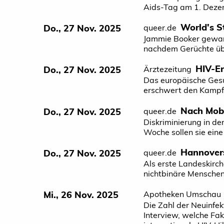
Aids-Tag am 1. Dez
World's S
Do., 27 Nov. 2025
queer.de
Jammie Booker gewan
nachdem Gerüchte übe
HIV-Er
Do., 27 Nov. 2025
Ärztezeitung
Das europäische Gesu
erschwert den Kampf
Nach Mobb
Do., 27 Nov. 2025
queer.de
Diskriminierung in de
Woche sollen sie ei
Hannovers
Do., 27 Nov. 2025
queer.de
Als erste Landeskirch
nichtbinäre Menschen
Mi., 26 Nov. 2025
Apotheken Umschau
Die Zahl der Neuinfek
Interview, welche Fak