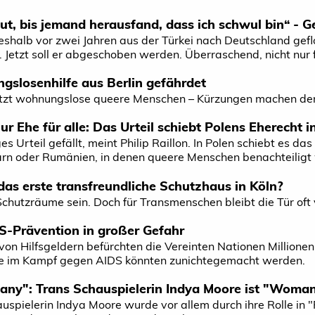
ut, bis jemand herausfand, dass ich schwul bin“ - 
eshalb vor zwei Jahren aus der Türkei nach Deutschland geflo
. Jetzt soll er abgeschoben werden. Überraschend, nicht nur f
slosenhilfe aus Berlin gefährdet
tzt wohnungslose queere Menschen – Kürzungen machen dem
r Ehe für alle: Das Urteil schiebt Polens Eherecht i
s Urteil gefällt, meint Philip Raillon. In Polen schiebt es da
n oder Rumänien, in denen queere Menschen benachteiligt w
 das erste transfreundliche Schutzhaus in Köln?
chutzräume sein. Doch für Transmenschen bleibt die Tür oft 
-Prävention in großer Gefahr
von Hilfsgeldern befürchten die Vereinten Nationen Millione
te im Kampf gegen AIDS könnten zunichtegemacht werden.
ny": Trans Schauspielerin Indya Moore ist "Woman
uspielerin Indya Moore wurde vor allem durch ihre Rolle in 