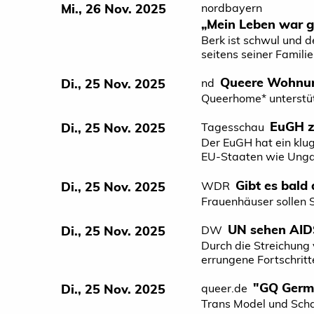
Mi., 26 Nov. 2025
nordbayern
„Mein Leben war g
Berk ist schwul und d
seitens seiner Familie
Queere Wohnung
Di., 25 Nov. 2025
nd
Queerhome* unterstü
EuGH zu
Di., 25 Nov. 2025
Tagesschau
Der EuGH hat ein kluge
EU-Staaten wie Ungar
Gibt es bald
Di., 25 Nov. 2025
WDR
Frauenhäuser sollen S
UN sehen AIDS
Di., 25 Nov. 2025
DW
Durch die Streichung 
errungene Fortschrit
"GQ Germa
Di., 25 Nov. 2025
queer.de
Trans Model und Scha