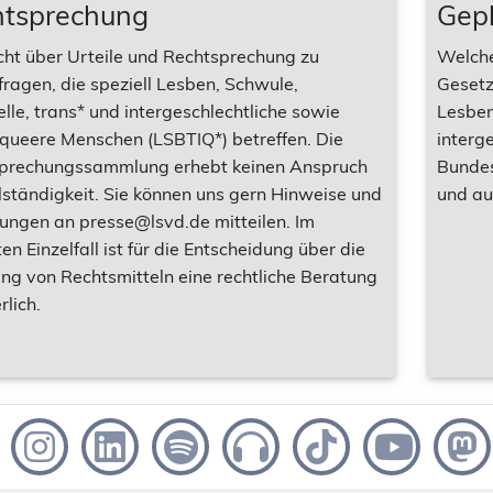
htsprechung
Gep
cht über Urteile und Rechtsprechung zu
Welche
ragen, die speziell Lesben, Schwule,
Gesetz
lle, trans* und intergeschlechtliche sowie
Lesben
 queere Menschen (LSBTIQ*) betreffen. Die
interg
prechungssammlung erhebt keinen Anspruch
Bundes
lständigkeit. Sie können uns gern Hinweise und
und au
ungen an presse@lsvd.de mitteilen. Im
en Einzelfall ist für die Entscheidung über die
ung von Rechtsmitteln eine rechtliche Beratung
rlich.