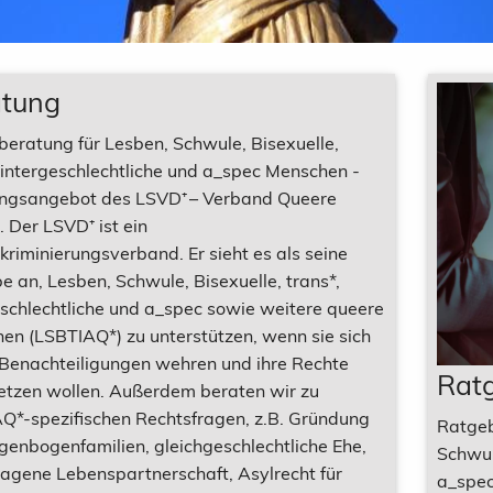
atung
beratung für Lesben, Schwule, Bisexuelle,
, intergeschlechtliche und a_spec Menschen -
ngsangebot des LSVD⁺ – Verband Queere
t. Der LSVD⁺ ist ein
kriminierungsverband. Er sieht es als seine
 an, Lesben, Schwule, Bisexuelle, trans*,
eschlechtliche und a_spec sowie weitere queere
en (LSBTIAQ*) zu unterstützen, wenn sie sich
Benachteiligungen wehren und ihre Rechte
Rat
etzen wollen. Außerdem beraten wir zu
Q*-spezifischen Rechtsfragen, z.B. Gründung
Ratgeb
genbogenfamilien, gleichgeschlechtliche Ehe,
Schwul
ragene Lebenspartnerschaft, Asylrecht für
a_spec