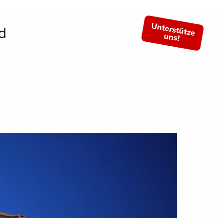
Unterstütze
d
uns!