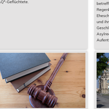
Q*-Geflüchtete.
betref
Regenb
Ehesch
und ih
Geschl
Asylre
Aufent