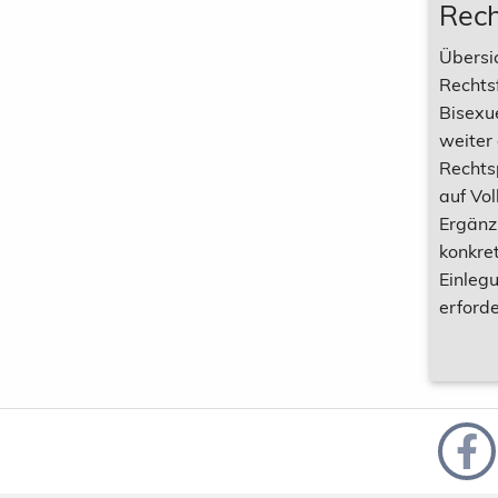
Rec
Übersi
Rechtsf
Bisexue
weiter
Rechts
auf Vol
Ergänz
konkret
Einleg
erforde