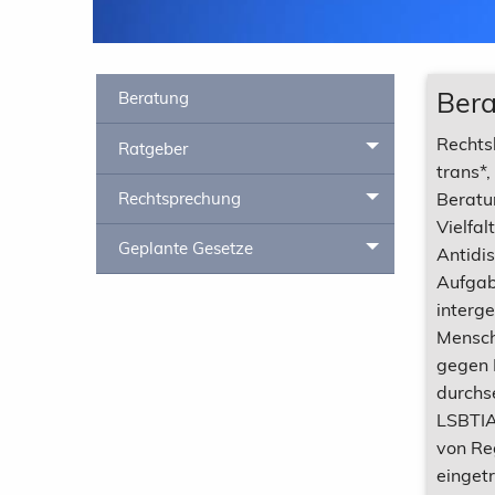
Ber
Beratung
Rechts
Ratgeber
Toggle menu
trans*
Rechtsprechung
Beratu
Toggle menu
Vielfal
Geplante Gesetze
Toggle menu
Antidis
Aufgabe
interg
Mensch
gegen 
durchs
LSBTIA
von Re
einget