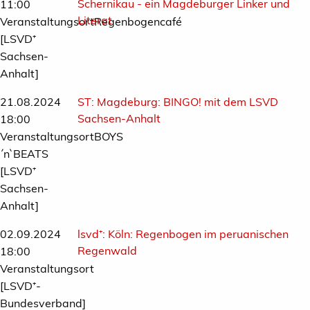
Schernikau - ein Magdeburger Linker und
11:00
Literat
VeranstaltungsortRegenbogencafé
[LSVD⁺
Sachsen-
Anhalt]
21.08.2024
ST:
Magdeburg: BINGO! mit dem LSVD
Sachsen-Anhalt
18:00
VeranstaltungsortBOYS
´n`BEATS
[LSVD⁺
Sachsen-
Anhalt]
02.09.2024
lsvd⁺:
Köln: Regenbogen im peruanischen
Regenwald
18:00
Veranstaltungsort
[LSVD⁺-
Bundesverband]