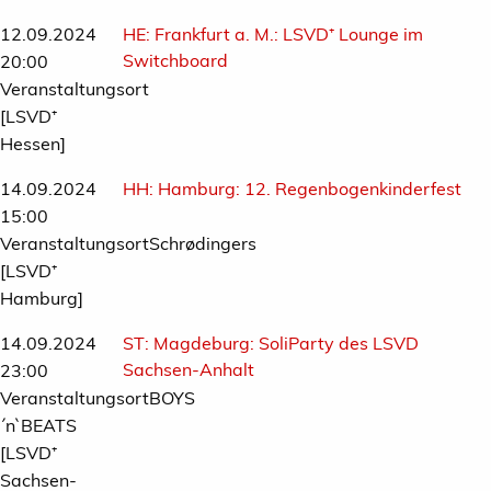
12.09.2024
HE:
Frankfurt a. M.: LSVD⁺ Lounge im
Switchboard
20:00
Veranstaltungsort
[LSVD⁺
Hessen]
14.09.2024
HH:
Hamburg: 12. Regenbogenkinderfest
15:00
VeranstaltungsortSchrødingers
[LSVD⁺
Hamburg]
14.09.2024
ST:
Magdeburg: SoliParty des LSVD
Sachsen-Anhalt
23:00
VeranstaltungsortBOYS
´n`BEATS
[LSVD⁺
Sachsen-