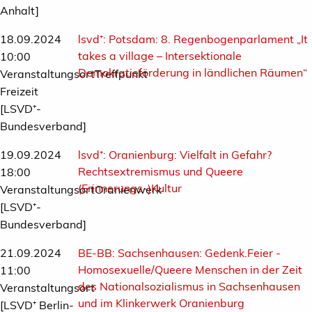
Anhalt]
18.09.2024
lsvd⁺:
Potsdam: 8. Regenbogenparlament „It
takes a village – Intersektionale
10:00
Demokratieförderung in ländlichen Räumen“
VeranstaltungsortTreffpunkt
Freizeit
[LSVD⁺-
Bundesverband]
19.09.2024
lsvd⁺:
Oranienburg: Vielfalt in Gefahr?
Rechtsextremismus und Queere
18:00
(Erinnerungs-)Kultur
VeranstaltungsortOranienwerk
[LSVD⁺-
Bundesverband]
21.09.2024
BE-BB:
Sachsenhausen: Gedenk.Feier -
Homosexuelle/Queere Menschen in der Zeit
11:00
des Nationalsozialismus in Sachsenhausen
Veranstaltungsort
und im Klinkerwerk Oranienburg
[LSVD⁺ Berlin-