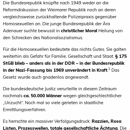
Die Bundesrepublik knüpfte nach 1949 weder an die
Reformdiskussion der Weimarer Republik noch an deren
vergleichsweise zurückhaltende Polizeipraxis gegenüber
Homosexuellen an. Die junge Bundesrepublik der Ära
Adenauer suchte bewusst in
christlicher Moral
Heilung von
den Schrecken des Nationalsozialismus.
Für die Homosexuellen bedeutete das nichts Gutes. Sie galten
weiterhin als Gefahr für Familie, Gesellschaft und Staat.
§ 175
StGB blieb – anders als in der DDR – in der Bundesrepublik
2
in der Nazi-Fassung bis 1969 unverändert in Kraft
.
Das
Gesetz wurde auch gnadenlos angewandt.
Die bundesdeutsche Justiz verurteilte in diesem Zeitraum
nochmals
ca. 50.000 Männer
wegen gleichgeschlechtlicher
„Unzucht“. Noch mal so viele gerieten in staatliche
Ermittlungsverfahren.
Es herrschte ein massiver Verfolgungsdruck:
Razzien, Rosa
Listen, Prozesswellen, totale gesellschaftliche Ächtung
. Die