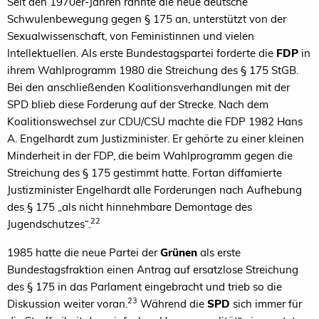
Seit den 1970er-Jahren rannte die neue deutsche
Schwulenbewegung gegen § 175 an, unterstützt von der
Sexualwissenschaft, von Feministinnen und vielen
Intellektuellen. Als erste Bundestagspartei forderte die
FDP
in
ihrem Wahlprogramm 1980 die Streichung des § 175 StGB.
Bei den anschließenden Koalitionsverhandlungen mit der
SPD blieb diese Forderung auf der Strecke. Nach dem
Koalitionswechsel zur CDU/CSU machte die FDP 1982 Hans
A. Engelhardt zum Justizminister. Er gehörte zu einer kleinen
Minderheit in der FDP, die beim Wahlprogramm gegen die
Streichung des § 175 gestimmt hatte. Fortan diffamierte
Justizminister Engelhardt alle Forderungen nach Aufhebung
des § 175 „als nicht hinnehmbare Demontage des
22
Jugendschutzes“.
1985 hatte die neue Partei der
Grünen
als erste
Bundestagsfraktion einen Antrag auf ersatzlose Streichung
des § 175 in das Parlament eingebracht und trieb so die
23
Diskussion weiter voran.
Während die
SPD
sich immer für