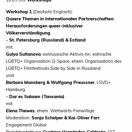
Workshop 1
(Deutsch/ Englisch):
Queere Themen in internationalen Partnerschaften:
Herausforderungen queer-inklusiver
Völkerverständigung
- St. Petersburg (Russland) & Estland
mit:
Gulya Sultanova
, exilrussische Aktivis-tin, estnische
LGBTQ+ Organisation Q-Space, ehem. Organisatorin des
LGBTQ+ Filmfestivals Side by Side in Russland
und
Barbara Mansberg & Wolfgang Preussner
, LSVD+
Hamburg
- Dar es Salaam (Tansania)
mit:
Elena Thewes
, ehem. Weltwärts-Freiwillige
Moderation:
Sonja Schelper & Kai-Oliver Farr
,
Engagement Global
Berichterstattung:
Gustavo Hernández-Calderón
, GIZ