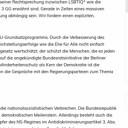
n seiner Rechtsprechung inzwischen LSBTIQ* wie die
bs. 3 GG erwähnt sind. Gerade in Zeiten eines massiven
ung abhängig sein. Wir fordern einen expliziten,
/CSU-Grundsatzprogramms. Durch die Verbesserung des
ichstellungserfolge wie die Ehe für Alle nicht einfach
setz wertschätzt, der schützt die Menschen, die es jeden
auf die angekündigte Bundesratsinitiative der Berliner
Minderheitenschutz als Kern der Demokratie ist die
ion die Gespräche mit den Regierungsparteien zum Thema
die nationalsozialistischen Verbrechen. Die Bundesrepublik
 demokratischen Meilenstein. Allerdings besteht auch die
pfer des NS-Regimes im Antidiskriminierungsartikel 3, Abs.