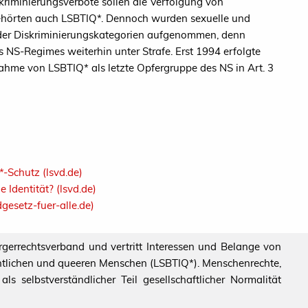
iskriminierungsverbote sollen die Verfolgung von
ehörten auch LSBTIQ*. Dennoch wurden sexuelle und
g der Diskriminierungskategorien aufgenommen, denn
NS-Regimes weiterhin unter Strafe. Erst 1994 erfolgte
fnahme von LSBTIQ* als letzte Opfergruppe des NS in Art. 3
-Schutz (lsvd.de)
Identität? (lsvd.de)
esetz-fuer-alle.de)
ürgerrechtsverband und vertritt Interessen und Belange von
echtlichen und queeren Menschen (LSBTIQ*). Menschenrechte,
s selbstverständlicher Teil gesellschaftlicher Normalität