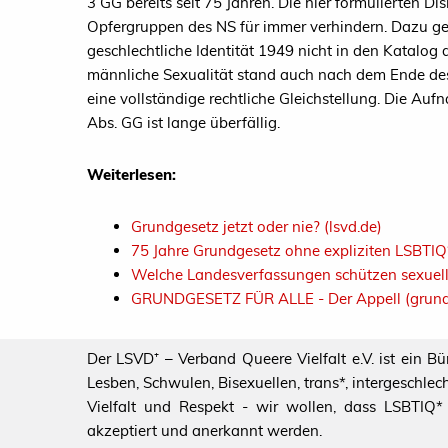
3 GG bereits seit 75 Jahren. Die hier formulierten D
Opfergruppen des NS für immer verhindern. Dazu g
geschlechtliche Identität 1949 nicht in den Katalo
männliche Sexualität stand auch nach dem Ende des 
eine vollständige rechtliche Gleichstellung. Die Au
Abs. GG ist lange überfällig.
Weiterlesen:
Grundgesetz jetzt oder nie? (lsvd.de)
75 Jahre Grundgesetz ohne expliziten LSBTIQ*
Welche Landesverfassungen schützen sexuelle 
GRUNDGESETZ FÜR ALLE - Der Appell (grundg
Der LSVD⁺ – Verband Queere Vielfalt e.V. ist ein B
Lesben, Schwulen, Bisexuellen, trans*, intergeschl
Vielfalt und Respekt - wir wollen, dass LSBTIQ* al
akzeptiert und anerkannt werden.