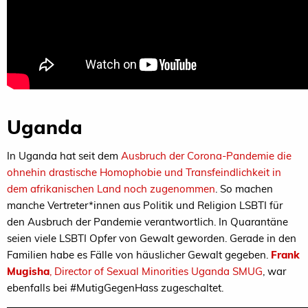
Uganda
In Uganda hat seit dem
Ausbruch der Corona-Pandemie die
ohnehin drastische Homophobie und Transfeindlichkeit in
dem afrikanischen Land noch zugenommen
. So machen
manche Vertreter*innen aus Politik und Religion LSBTI für
den Ausbruch der Pandemie verantwortlich. In Quarantäne
seien viele LSBTI Opfer von Gewalt geworden. Gerade in den
Familien habe es Fälle von häuslicher Gewalt gegeben.
Frank
Mugisha
, Director of Sexual Minorities Uganda SMUG
, war
ebenfalls bei #MutigGegenHass zugeschaltet.