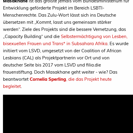
Masakhane
ist das größte jemals vom Bundesministerium für
Entwicklung geförderte Projekt im Bereich LSBTI-
Menschenrechte. Das Zulu-Wort lässt sich ins Deutsche
übersetzen mit „Kommt, lasst uns gemeinsam stärker
werden“. Ziele des Projekts sind die bessere Vernetzung, das
„Capacity Building“ und die
Selbstermächtigung von Lesben,
bisexuellen Frauen und Trans* in Subsahara Afrika
. Es wurde
initiiert vom
LSVD,
umgesetzt von der Coalition of African
Lesbians (
CAL
) als Projektpartnerin vor Ort und von
deutscher Seite bis 2017 vom
LSVD
und filia.die
frauenstiftung. Doch Masakhane geht weiter - wie? Das
beantwortet
Cornelia Sperling
, die das Projekt heute
begleitet
.