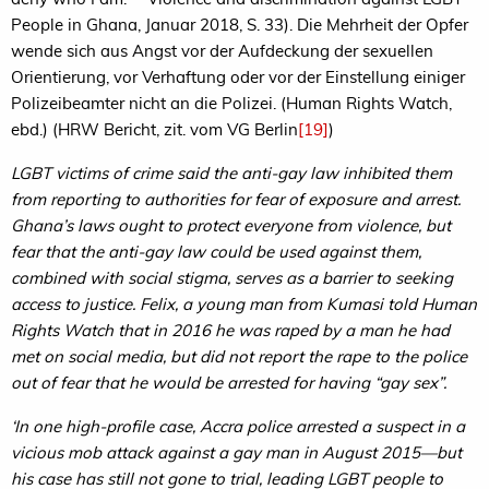
People in Ghana, Januar 2018, S. 33). Die Mehrheit der Opfer
wende sich aus Angst vor der Aufdeckung der sexuellen
Orientierung, vor Verhaftung oder vor der Einstellung einiger
Polizeibeamter nicht an die Polizei. (Human Rights Watch,
ebd.) (HRW Bericht, zit. vom VG Berlin
[19]
)
LGBT victims of crime said the anti-gay law inhibited them
from reporting to authorities for fear of exposure and arrest.
Ghana’s laws ought to protect everyone from violence, but
fear that the anti-gay law could be used against them,
combined with social stigma, serves as a barrier to seeking
access to justice. Felix, a young man from Kumasi told Human
Rights Watch that in 2016 he was raped by a man he had
met on social media, but did not report the rape to the police
out of fear that he would be arrested for having “gay sex”.
‘In one high-profile case, Accra police arrested a suspect in a
vicious mob attack against a gay man in August 2015—but
his case has still not gone to trial, leading LGBT people to