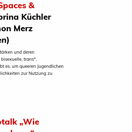
 Spaces &
rina Küchler
mon Merz
en)
stärken und deren
isexuelle, trans*,
ibt es, um queeren Jugendlichen
lichkeiten zur Nutzung zu
btalk „Wie