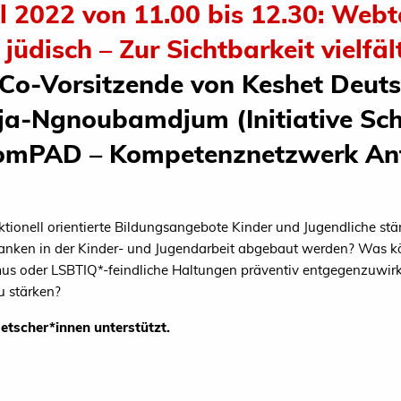
l 2022 von 11.00 bis 12.30: Webt
 jüdisch – Zur Sichtbarkeit vielfä
 (Co-Vorsitzende von Keshet Deut
dja-Ngnoubamdjum (Initiative S
KomPAD – Kompetenznetzwerk An
ktionell orientierte Bildungsangebote Kinder und Jugendliche stä
ranken in der Kinder- und Jugendarbeit abgebaut werden? Was k
us oder LSBTIQ*-feindliche Haltungen präventiv entgegenzuwir
u stärken?
etscher*innen unterstützt.