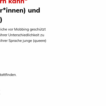
rn kann“
r*innen) und
)
dliche vor Mobbing geschützt
hrer Unterschiedlichkeit zu
hrer Sprache junge (queere)
attfinden.