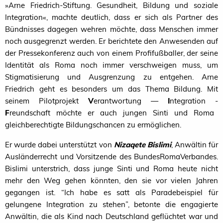
»Arne Friedrich-Stiftung. Gesundheit, Bildung und soziale
Integration«, machte deutlich, dass er sich als Partner des
Bündnisses dagegen wehren möchte, dass Menschen immer
noch ausgegrenzt werden. Er berichtete den Anwesenden auf
der Pressekonferenz auch von einem Profifußballer, der seine
Identität als Roma noch immer verschweigen muss, um
Stigmatisierung und Ausgrenzung zu entgehen. Arne
Friedrich geht es besonders um das Thema Bildung. Mit
seinem Pilotprojekt
V
erantwortung —
I
ntegration -
F
reundschaft möchte er auch jungen Sinti und Roma
gleichberechtigte Bildungschancen zu ermöglichen.
Er wurde dabei unterstützt von
Nizaqete Bislimi
, Anwältin für
Ausländerrecht und Vorsitzende des BundesRomaVerbandes.
Bislimi unterstrich, dass junge Sinti und Roma heute nicht
mehr den Weg gehen könnten, den sie vor vielen Jahren
gegangen ist.
“
Ich habe es satt als Paradebeispiel für
gelungene Integration zu stehen”, betonte die engagierte
Anwältin, die als Kind nach Deutschland geflüchtet war und