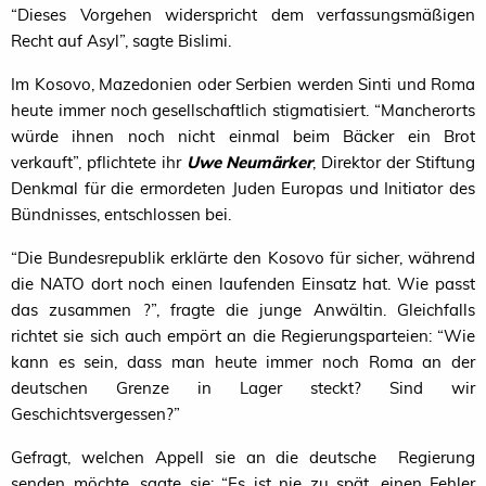
“
Dieses Vorgehen widerspricht dem verfassungsmäßigen
Recht auf Asyl”, sagte Bislimi.
Im Kosovo, Mazedonien oder Serbien werden Sinti und Roma
heute immer noch gesellschaftlich stigmatisiert.
“
Mancherorts
würde ihnen noch nicht einmal beim Bäcker ein Brot
verkauft”, pflichtete ihr
Uwe Neumärker
, Direktor der Stiftung
Denkmal für die ermordeten Juden Europas und Initiator des
Bündnisses, entschlossen bei.
“
Die Bundesrepublik erklärte den Kosovo für sicher, während
die
NATO
dort noch einen laufenden Einsatz hat. Wie passt
das zusammen ?”, fragte die junge Anwältin. Gleichfalls
richtet sie sich auch empört an die Regierungsparteien: “Wie
kann es sein, dass man heute immer noch Roma an der
deutschen Grenze in Lager steckt? Sind wir
Geschichtsvergessen?”
Gefragt, welchen Appell sie an die deutsche Regierung
senden möchte, sagte sie:
“
Es ist nie zu spät, einen Fehler