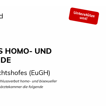
Unterstütze
d
uns!
S HOMO- UND
NDE
ichtshofes (EuGH)
hlussverbot homo- und bisexueller
ärztekammer die folgende