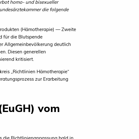
erbot homo- und bisexueller
Bundesärztekammer die folgende
produkten (Hämotherapie) — Zweite
 für die Blutspende
er Allgemeinbevölkerung deutlich
en. Diesen generellen
rend kritisiert.
kreis „Richtlinien Hämotherapie“
eratungsprozess zur Erarbeitung
s (EuGH) vom
s die Richtlinienanpassung bald in