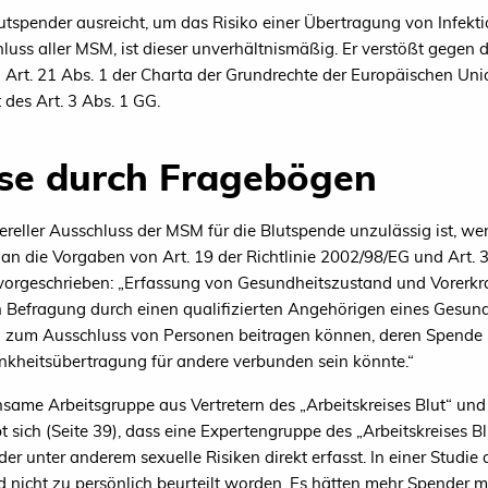
utspender ausreicht, um das Risiko einer Übertragung von Infekt
luss aller MSM, ist dieser unverhältnismäßig. Er verstößt gegen 
n Art. 21 Abs. 1 der Charta der Grundrechte der Europäischen 
des Art. 3 Abs. 1 GG.
se durch Fragebögen
nereller Ausschluss der MSM für die Blutspende unzulässig ist, w
an die Vorgaben von Art. 19 der Richtlinie 2002/98/EG und Art. 3 
d vorgeschrieben: „Erfassung von Gesundheitszustand und Vorerkr
Befragung durch einen qualifizierten Angehörigen eines Gesundhe
nd zum Ausschluss von Personen beitragen können, deren Spende m
ankheitsübertragung für andere verbunden sein könnte.“
ame Arbeitsgruppe aus Vertretern des „Arbeitskreises Blut“ und d
sich (Seite 39), dass eine Expertengruppe des „Arbeitskreises Blu
er unter anderem sexuelle Risiken direkt erfasst. In einer Studie
 nicht zu persönlich beurteilt worden. Es hätten mehr Spender mit