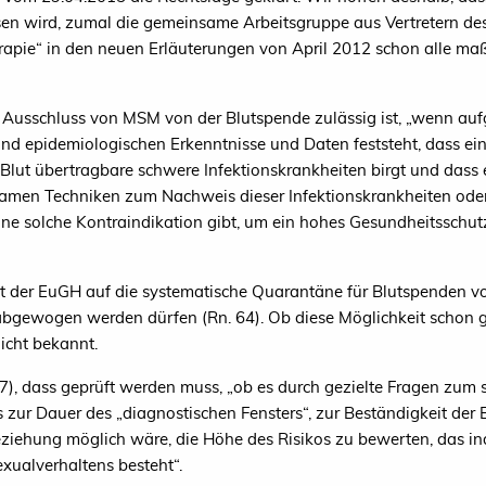
 wird, zumal die gemeinsame Arbeitsgruppe aus Vertretern des 
erapie“ in den neuen Erläuterungen von April 2012 schon alle m
 Ausschluss von MSM von der Blutspende zulässig ist, „wenn auf
nd epidemiologischen Erkenntnisse und Daten feststeht, dass ein
 Blut übertragbare schwere Infektionskrankheiten birgt und das
samen Techniken zum Nachweis dieser Infektionskrankheiten ode
ne solche Kontraindikation gibt, um ein hohes Gesundheitsschu
t der EuGH auf die systematische Quarantäne für Blutspenden 
bgewogen werden dürfen (Rn. 64). Ob diese Möglichkeit schon g
nicht bekannt.
), dass geprüft werden muss, „ob es durch gezielte Fragen zum s
s zur Dauer des „diagnostischen Fensters“, zur Beständigkeit der
ziehung möglich wäre, die Höhe des Risikos zu bewerten, das ind
xualverhaltens besteht“.