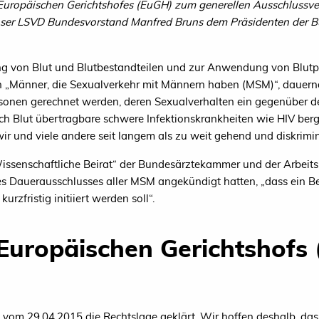
s Europäischen Gerichtshofes (EuGH) zum generellen Ausschlussv
nser LSVD Bundesvorstand Manfred Bruns dem Präsidenten der 
ng von Blut und Blutbestandteilen und zur Anwendung von Blut
 „Männer, die Sexualverkehr mit Männern haben (MSM)“, dauernd
rsonen gerechnet werden, deren Sexualverhalten ein gegenüber d
ch Blut übertragbare schwere Infektionskrankheiten wie HIV berg
 und viele andere seit langem als zu weit gehend und diskriminie
Wissenschaftliche Beirat“ der Bundesärztekammer und der Arbeits
s Dauerausschlusses aller MSM angekündigt hatten, „dass ein B
urzfristig initiiert werden soll“.
 Europäischen Gerichtshof
l vom 29.04.2015 die Rechtslage geklärt. Wir hoffen deshalb, das