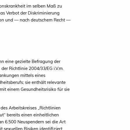
ionskrankheit im selben Maß zu
das Verbot der Diskriminierung
Union und — nach deutschem Recht —
enn eine gezielte Befragung der
der Richtlinie 2004/33/EG i.V.m.
ankungen mittels eines
itsberufs; sie enthält relevante
it einem Gesundheitsrisiko für sie
es Arbeitskreises „Richtlinien
t“ bereits einen einheitlichen
 an 6.500 Neuspendern sei die Art
 sexuellen Risiken identifiziert