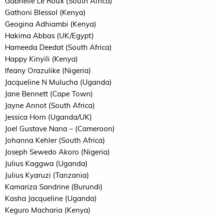
Gabrielle Le Roux (South Africa)
Gathoni Blessol (Kenya)
Geogina Adhiambi (Kenya)
Hakima Abbas (
UK
/Egypt)
Hameeda Deedat (South Africa)
Happy Kinyili (Kenya)
Ifeany Orazulike (Nigeria)
Jacqueline N Mulucha (Uganda)
Jane Bennett (Cape Town)
Jayne Annot (South Africa)
Jessica Horn (Uganda/
UK
)
Joel Gustave Nana – (Cameroon)
Johanna Kehler (South Africa)
Joseph Sewedo Akoro (Nigeria)
Julius Kaggwa (Uganda)
Julius Kyaruzi (Tanzania)
Kamariza Sandrine (Burundi)
Kasha Jacqueline (Uganda)
Keguro Macharia (Kenya)