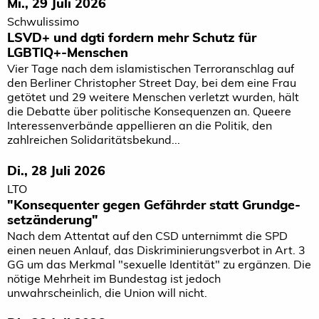
Mi., 29 Juli 2026
Schwulissimo
LSVD+ und dgti fordern mehr Schutz für
LGBTIQ+-Menschen
Vier Tage nach dem islamistischen Terroranschlag auf
den Berliner Christopher Street Day, bei dem eine Frau
getötet und 29 weitere Menschen verletzt wurden, hält
die Debatte über politische Konsequenzen an. Queere
Interessenverbände appellieren an die Politik, den
zahlreichen Solidaritätsbekund...
Di., 28 Juli 2026
LTO
"Kon­se­qu­enter gegen Gefährder statt Grund­ge­
setz­än­de­rung"
Nach dem Attentat auf den CSD unternimmt die SPD
einen neuen Anlauf, das Diskriminierungsverbot in Art. 3
GG um das Merkmal "sexuelle Identität" zu ergänzen. Die
nötige Mehrheit im Bundestag ist jedoch
unwahrscheinlich, die Union will nicht.