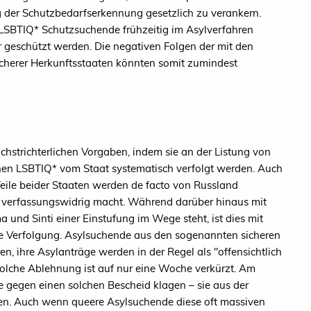
er Schutzbedarfserkennung gesetzlich zu verankern.
 LSBTIQ* Schutzsuchende frühzeitig im Asylverfahren
 geschützt werden. Die negativen Folgen der mit den
icherer Herkunftsstaaten könnten somit zumindest
chstrichterlichen Vorgaben, indem sie an der Listung von
enen LSBTIQ* vom Staat systematisch verfolgt werden. Auch
Teile beider Staaten werden de facto von Russland
ich verfassungswidrig macht. Während darüber hinaus mit
und Sinti einer Einstufung im Wege steht, ist dies mit
he Verfolgung. Asylsuchende aus den sogenannten sicheren
n, ihre Asylanträge werden in der Regel als "offensichtlich
solche Ablehnung ist auf nur eine Woche verkürzt. Am
e gegen einen solchen Bescheid klagen – sie aus der
n. Auch wenn queere Asylsuchende diese oft massiven