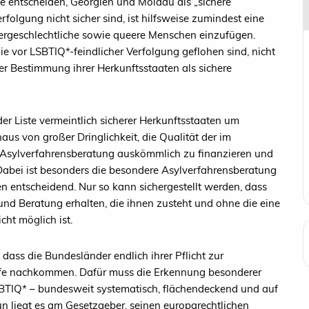
e entscheiden, Georgien und Moldau als „sichere
rfolgung nicht sicher sind, ist hilfsweise zumindest eine
ntergeschlechtliche sowie queere Menschen einzufügen.
die vor LSBTIQ*-feindlicher Verfolgung geflohen sind, nicht
r Bestimmung ihrer Herkunftsstaaten als sichere
r Liste vermeintlich sicherer Herkunftsstaaten um
us von großer Dringlichkeit, die Qualität der im
 Asylverfahrensberatung auskömmlich zu finanzieren und
abei ist besonders die besondere Asylverfahrensberatung
n entscheidend. Nur so kann sichergestellt werden, dass
nd Beratung erhalten, die ihnen zusteht und ohne die eine
cht möglich ist.
 dass die Bundesländer endlich ihrer Pflicht zur
fe nachkommen. Dafür muss die Erkennung besonderer
BTIQ* – bundesweit systematisch, flächendeckend und auf
un liegt es am Gesetzgeber, seinen europarechtlichen