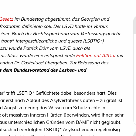
Gesetz
im Bundestag abgestimmt, das Georgien und
tsstaaten definieren soll. Der LSVD hatte im Voraus
 einen Bruch der Rechtssprechung vom Verfassungsgericht
, trans*, intergeschlechtliche und queere (LSBTIQ*)
 Dazu wurde Patrick Dörr vom LSVD auch als
Anschluss wurde eine entsprechende
Petition auf AllOut
mit
enden Dr. Castellucci übergeben. Zur Befassung des
us dem Bundesvorstand des Lesben- und
r" trifft LSBTIQ* Geflüchtete dabei besonders hart. Dies
 gar erst nach Ablauf des Asylverfahrens outen – zu groß ist
und Angst, zu gering das Wissen um Schutzrechte in
 oft massiven inneren Hürden überwinden, wird ihnen sehr
t aus unterschiedlichen Gründen vom BAMF nicht geglaubt.
tatsächlich verfolgten LSBTIQ* Asylsuchenden regelmäßig