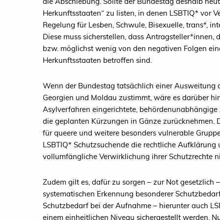
die Abschiebung. Sollte der Bundestag deshalb heut
Herkunftsstaaten“ zu listen, in denen LSBTIQ* vor Ve
Regelung für Lesben, Schwule, Bisexuelle, trans*, i
Diese muss sicherstellen, dass Antragsteller*innen, 
bzw. möglichst wenig von den negativen Folgen eine
Herkunftsstaaten betroffen sind.
Wenn der Bundestag tatsächlich einer Ausweitung de
Georgien und Moldau zustimmt, wäre es darüber hina
Asylverfahren eingerichtete, behördenunabhängige
die geplanten Kürzungen in Gänze zurücknehmen. D
für queere und weitere besonders vulnerable Gruppe
LSBTIQ* Schutzsuchende die rechtliche Aufklärung u
vollumfängliche Verwirklichung ihrer Schutzrechte ni
Zudem gilt es, dafür zu sorgen – zur Not gesetzlich –
systematischen Erkennung besonderer Schutzbedar
Schutzbedarf bei der Aufnahme – hierunter auch LS
einem einheitlichen Niveau sichergestellt werden. N