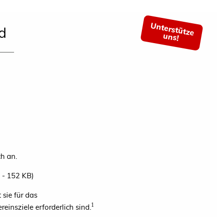
Unterstütze
d
uns!
h an.
- 152 KB)
sie für das
1
einsziele erforderlich sind.