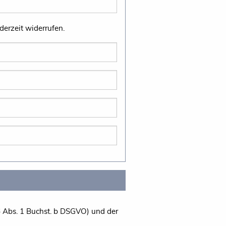
von folgendem Girokonto abgebucht werden. Die Einzugsermächtigung kann ich jederzeit widerrufen.
6 Abs. 1 Buchst. b DSGVO) und der