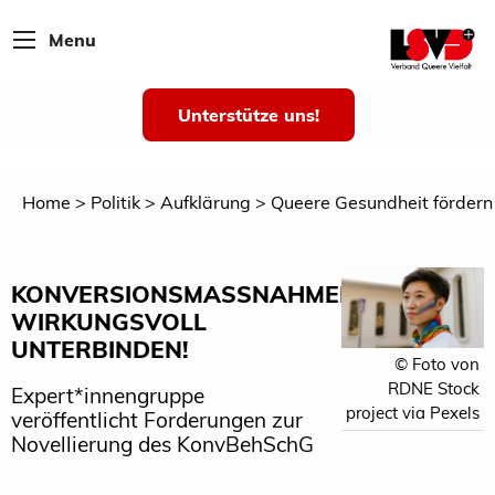
Menu
Unterstütze uns!
Home
Politik
Aufklärung
Queere Gesundheit fördern
KONVERSIONSMASSNAHMEN W
IRKUNGSVOLL U
NTERBINDEN!
© Foto von
RDNE Stock
Expert*innengruppe
project via Pexels
veröffentlicht Forderungen zur
Novellierung des KonvBehSchG