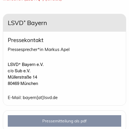
LSVD⁺ Bayern
Pressekontakt
Pressesprecher*in Markus Apel
LSVD⁺ Bayern e.V.

c/o Sub e.V.

Müllerstraße 14

80469 München
E-Mail: bayern[at]lsvd.de
Pressemitteilung als pdf