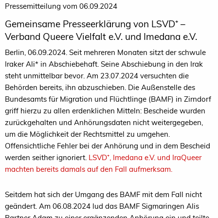
Pressemitteilung vom 06.09.2024
Gemeinsame Presseerklärung von LSVD⁺ –
Verband Queere Vielfalt e.V. und Imedana e.V.
Berlin, 06.09.2024. Seit mehreren Monaten sitzt der schwule
Iraker Ali* in Abschiebehaft. Seine Abschiebung in den Irak
steht unmittelbar bevor. Am 23.07.2024 versuchten die
Behörden bereits, ihn abzuschieben. Die Außenstelle des
Bundesamts für Migration und Flüchtlinge (BAMF) in Zirndorf
griff hierzu zu allen erdenklichen Mitteln: Bescheide wurden
zurückgehalten und Anhörungsdaten nicht weitergegeben,
um die Möglichkeit der Rechtsmittel zu umgehen.
Offensichtliche Fehler bei der Anhörung und in dem Bescheid
werden seither ignoriert.
LSVD⁺, Imedana e.V. und IraQueer
machten bereits damals auf den Fall aufmerksam.
Seitdem hat sich der Umgang des BAMF mit dem Fall nicht
geändert. Am 06.08.2024 lud das BAMF Sigmaringen Alis
Partner Adam zu einer ergänzenden Anhörung ein und teilte