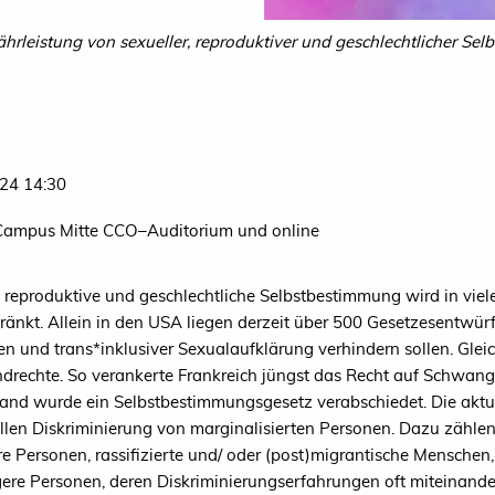
währleistung von sexueller, reproduktiver und geschlechtlicher S
24 14:30
Campus Mitte CCO–Auditorium und online
, reproduktive und geschlechtliche Selbstbestimmung wird in vie
ränkt. Allein in den USA liegen derzeit über 500 Gesetzesentwürf
ten und trans*inklusiver Sexualaufklärung verhindern sollen. Gle
ndrechte. So verankerte Frankreich jüngst das Recht auf Schwang
and wurde ein Selbstbestimmungsgesetz verabschiedet. Die aktu
llen Diskriminierung von marginalisierten Personen. Dazu zählen le
e Personen, rassifizierte und/ oder (post)migrantische Mensche
re Personen, deren Diskriminierungserfahrungen oft miteinander