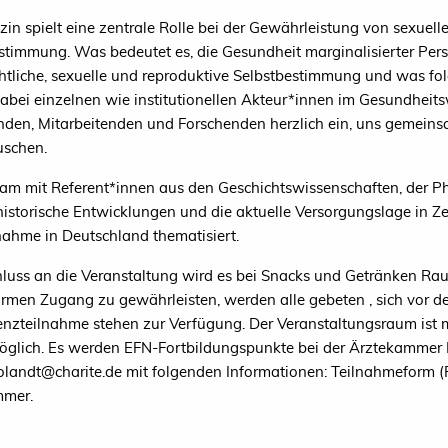
zin spielt eine zentrale Rolle bei der Gewährleistung von sexuelle
stimmung. Was bedeutet es, die Gesundheit marginalisierter Pe
htliche, sexuelle und reproduktive Selbstbestimmung und was fo
bei einzelnen wie institutionellen Akteur*innen im Gesundheitsw
nden, Mitarbeitenden und Forschenden herzlich ein, uns gemeins
uschen.
m mit Referent*innen aus den Geschichtswissenschaften, der Ph
istorische Entwicklungen und die aktuelle Versorgungslage in Z
nahme in Deutschland thematisiert.
luss an die Veranstaltung wird es bei Snacks und Getränken Ra
armen Zugang zu gewährleisten, werden alle gebeten , sich vor d
enzteilnahme stehen zur Verfügung. Der Veranstaltungsraum ist mi
öglich. Es werden EFN-Fortbildungspunkte bei der Ärztekammer 
olandt@charite.de mit folgenden Informationen: Teilnahmeform (
mer.