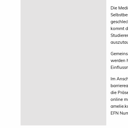
Die Medi
Selbstbe
geschlec
kommt da
Studiere
auszuta
Gemeinsa
werden h
Einfluss
Im Ansch
barriere
die Präs
online m
amelie.k
EFN Num