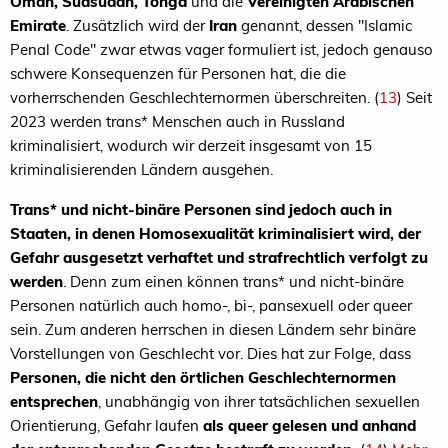
Oman, Südsudan, Tonga
und die
Vereinigten Arabischen
Emirate
. Zusätzlich wird der
Iran
genannt, dessen "Islamic
Penal Code" zwar etwas vager formuliert ist, jedoch genauso
schwere Konsequenzen für Personen hat, die die
vorherrschenden Geschlechternormen überschreiten. (
13
) Seit
2023 werden trans* Menschen auch in Russland
kriminalisiert, wodurch wir derzeit insgesamt von 15
kriminalisierenden Ländern ausgehen.
Trans* und nicht-binäre Personen sind jedoch auch in
Staaten, in denen Homosexualität kriminalisiert wird, der
Gefahr ausgesetzt verhaftet und strafrechtlich verfolgt zu
werden
. Denn zum einen können trans* und nicht-binäre
Personen natürlich auch homo-, bi-, pansexuell oder queer
sein. Zum anderen herrschen in diesen Ländern sehr binäre
Vorstellungen von Geschlecht vor. Dies hat zur Folge, dass
Personen, die nicht den örtlichen Geschlechternormen
entsprechen
, unabhängig von ihrer tatsächlichen sexuellen
Orientierung, Gefahr laufen
als queer gelesen und anhand