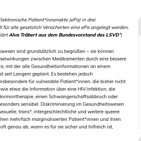
lektronische Patient*innenakte (ePa) in drei
 für alle gesetzlich Versicherten eine ePa angelegt werden,
lärt
Alva Träbert aus dem Bundesvorstand des LSVD
⁺
:
swesen sind grundsätzlich zu begrüßen – sie können
hselwirkungen zwischen Medikamenten durch eine bessere
ePa, mit der alle Gesundheitsinformationen an einem
ist seit Langem geplant. Es bestehen jedoch
besondere für vulnerable Patient*innen, die bisher nicht
e etwa die Information über eine HIV-Infektion, die
Hormontherapie, einen Schwangerschaftsabbruch oder
besonders sensibel. Diskriminierung im Gesundheitswesen
isexuelle, trans*, intergeschlechtliche und weitere queere
chen mehrfach marginalisierten Patient*innen und ihren
t genau ab, wann es für sie sicher und hilfreich ist,