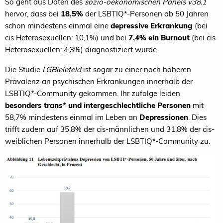
So geht aus Daten des
sozio-oekonomischen Panels v38.1
hervor, dass bei
18,5%
der LSBTIQ*-Personen ab 50 Jahren
schon mindestens einmal eine
depressive Erkrankung
(bei
cis Heterosexuellen: 10,1%) und bei
7,4%
ein Burnout
(bei cis
Heterosexuellen: 4,3%) diagnostiziert wurde.
Die Studie
LGBielefeld
ist sogar zu einer noch höheren
Prävalenz an psychischen Erkrankungen innerhalb der
LSBTIQ*-Community gekommen. Ihr zufolge leiden
besonders trans* und intergeschlechtliche Personen
mit
58,7% mindestens einmal im Leben an
Depressionen
. Dies
trifft zudem auf 35,8% der cis-männlichen und 31,8% der cis-
weiblichen Personen innerhalb der LSBTIQ*-Community zu.