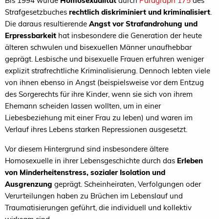
Bis 1994 wurde
Homosexualität
durch
Paragraph 175
des
Strafgesetzbuches
rechtlich diskriminiert und kriminalisiert
.
Die daraus resultierende
Angst vor Strafandrohung und
Erpressbarkeit
hat insbesondere die Generation der heute
älteren schwulen und bisexuellen Männer unaufhebbar
geprägt. Lesbische und bisexuelle Frauen erfuhren weniger
explizit strafrechtliche Kriminalisierung. Dennoch lebten viele
von ihnen ebenso in Angst (beispielsweise vor dem Entzug
des Sorgerechts für ihre Kinder, wenn sie sich von ihrem
Ehemann scheiden lassen wollten, um in einer
Liebesbeziehung mit einer Frau zu leben) und waren im
Verlauf ihres Lebens starken Repressionen ausgesetzt.
Vor diesem Hintergrund sind insbesondere ältere
Homosexuelle in ihrer Lebensgeschichte durch das
Erleben
von Minderheitenstress, sozialer Isolation und
Ausgrenzung
geprägt. Scheinheiraten, Verfolgungen oder
Verurteilungen haben zu Brüchen im Lebenslauf und
Traumatisierungen geführt, die individuell und kollektiv