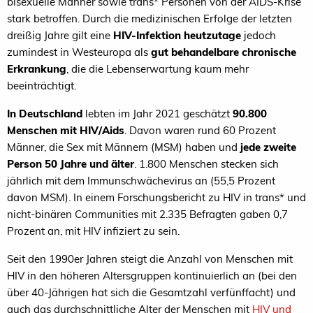
bisexuelle Männer sowie trans* Personen von der AIDS-Krise
stark betroffen. Durch die medizinischen Erfolge der letzten
dreißig Jahre gilt eine
HIV-Infektion heutzutage
jedoch
zumindest in Westeuropa als
gut behandelbare chronische
Erkrankung
, die die Lebenserwartung kaum mehr
beeinträchtigt.
In Deutschland
lebten im Jahr 2021 geschätzt
90.800
Menschen mit HIV/Aids
. Davon waren rund 60 Prozent
Männer, die Sex mit Männern (MSM) haben und
jede zweite
Person 50 Jahre und älter
. 1.800 Menschen stecken sich
jährlich mit dem Immunschwächevirus an (55,5 Prozent
davon MSM). In einem Forschungsbericht zu HIV in trans* und
nicht-binären Communities mit 2.335 Befragten gaben 0,7
Prozent an, mit HIV infiziert zu sein.
Seit den 1990er Jahren steigt die Anzahl von Menschen mit
HIV in den höheren Altersgruppen kontinuierlich an (bei den
über 40-Jährigen hat sich die Gesamtzahl verfünffacht) und
auch das durchschnittliche Alter der Menschen mit
HIV und