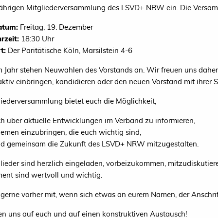
jährigen Mitgliederversammlung des LSVD+ NRW ein. Die Versamm
atum:
Freitag, 19. Dezember
rzeit:
18:30 Uhr
t:
Der Paritätische Köln, Marsilstein 4-6
m Jahr stehen Neuwahlen des Vorstands an. Wir freuen uns daher
 aktiv einbringen, kandidieren oder den neuen Vorstand mit ihrer
liederversammlung bietet euch die Möglichkeit,
ch über aktuelle Entwicklungen im Verband zu informieren,
emen einzubringen, die euch wichtig sind,
d gemeinsam die Zukunft des LSVD+ NRW mitzugestalten.
glieder sind herzlich eingeladen, vorbeizukommen, mitzudiskuti
nt sind wertvoll und wichtig.
s gerne vorher mit, wenn sich etwas an eurem Namen, der Anschrif
en uns auf euch und auf einen konstruktiven Austausch!