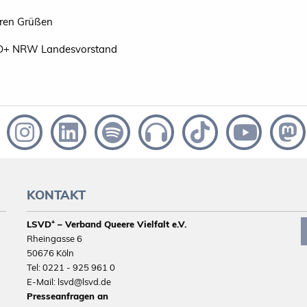
eren Grüßen
D+ NRW Landesvorstand
KONTAKT
LSVD⁺ – Verband Queere Vielfalt e.V.
Rheingasse 6
50676 Köln
Tel: 0221 - 925 961 0
E-Mail: lsvd@lsvd.de
Presseanfragen an