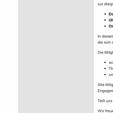
zur dies
D
Uh
Or
In diese
die sich
Die Mitg
si
Th
un
Alle Mit
Engageme
Teilt un
Wir freu