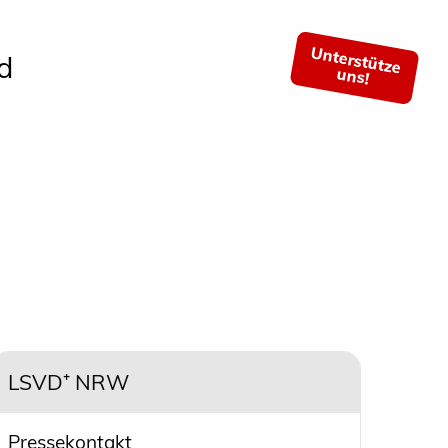
Unterstütze
d
uns!
LSVD⁺ NRW
Pressekontakt