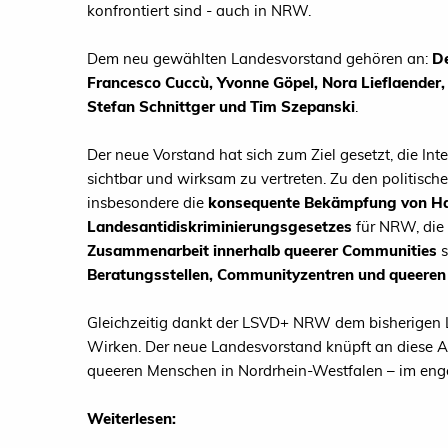
konfrontiert sind - auch in NRW.
Dem neu gewählten Landesvorstand gehören an:
De
Francesco Cuccù, Yvonne Göpel, Nora Lieflaender
Stefan Schnittger und Tim Szepanski
.
Der neue Vorstand hat sich zum Ziel gesetzt, die In
sichtbar und wirksam zu vertreten. Zu den politis
insbesondere die
konsequente Bekämpfung von Has
Landesantidiskriminierungsgesetzes
für NRW, die
Zusammenarbeit innerhalb queerer Communities
s
Beratungsstellen, Communityzentren und queere
Gleichzeitig dankt der LSVD+ NRW dem bisherigen L
Wirken. Der neue Landesvorstand knüpft an diese Ar
queeren Menschen in Nordrhein-Westfalen – im engen
Weiterlesen: