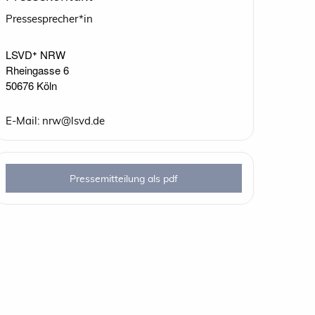
Pressesprecher*in
LSVD⁺ NRW

Rheingasse 6

50676 Köln
E-Mail: nrw@lsvd.de
Pressemitteilung als pdf