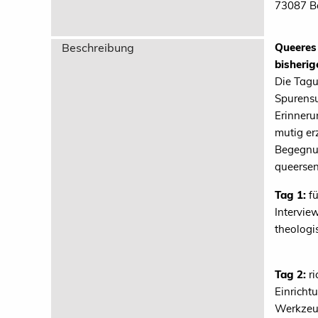
73
Beschreibung
Queeres 
bisherig
Die Tagun
Spurensu
Erinneru
mutig er
Begegnun
queersen
Tag 1:
f
Intervie
theologi
Tag 2:
r
Einricht
Werkzeug