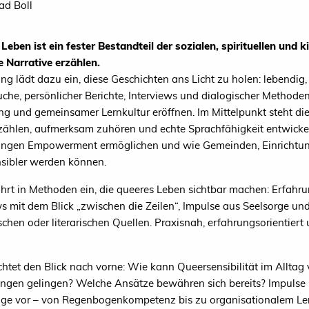
087 Bad Boll
Leben ist ein fester Bestandteil der sozialen, spirituellen und 
e Narrative erzählen.
g lädt dazu ein, diese Geschichten ans Licht zu holen: lebendig, v
che, persönlicher Berichte, Interviews und dialogischer Method
ng und gemeinsamer Lernkultur eröffnen. Im Mittelpunkt steht d
zählen, aufmerksam zuhören und echte Sprachfähigkeit entwickel
gen Empowerment ermöglichen und wie Gemeinden, Einrichtungen
sibler werden können.
ührt in Methoden ein, die queeres Leben sichtbar machen: Erfahru
ws mit dem Blick „zwischen die Zeilen“, Impulse aus Seelsorge un
schen oder literarischen Quellen. Praxisnah, erfahrungsorientiert 
ichtet den Blick nach vorne: Wie kann Queersensibilität im Alltag
ungen gelingen? Welche Ansätze bewähren sich bereits? Impulse 
e vor – von Regenbogenkompetenz bis zu organisationalem Le