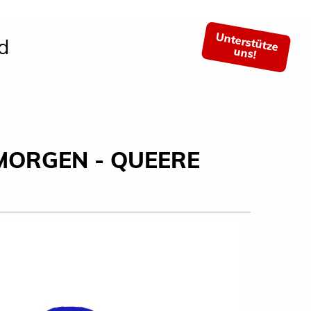
Unterstütze
d
uns!
 MORGEN - QUEERE