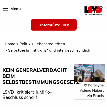
Menu
Unterstütze uns!
Home
Politik
Lebensrealitäten
Selbstbestimmt trans* und intergeschlechtlich
KEIN GENERALVERDACHT
BEIM
SELBSTBESTIMMUNGSGESETZ!
© Karollyne
Videira Hubert
LSVD⁺ kritisiert JuMiKo-
via Pexels
Beschluss scharf