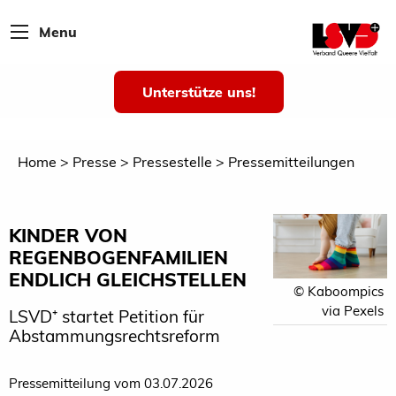
Menu
Unterstütze uns!
Home
Presse
Pressestelle
Pressemitteilungen
KINDER VON
REGENBOGENFAMILIEN
ENDLICH GLEICHSTELLEN
© Kaboompics
via Pexels
LSVD⁺ startet Petition für
Abstammungsrechtsreform
Pressemitteilung vom 03.07.2026