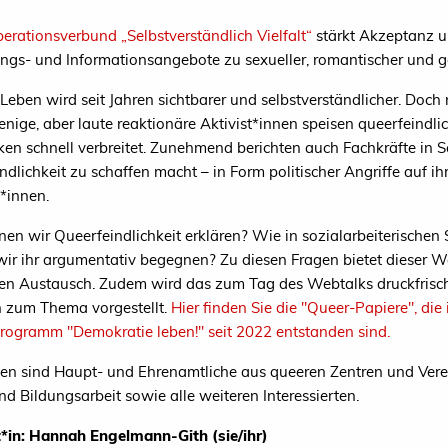
erationsverbund „Selbstverständlich Vielfalt“
stärkt Akzeptanz u
ngs- und Informationsangebote zu sexueller, romantischer und ges
Leben wird seit Jahren sichtbarer und selbstverständlicher. Doch
enige, aber laute reaktionäre Aktivist*innen speisen queerfeindlic
en schnell verbreitet. Zunehmend berichten auch Fachkräfte in S
ndlichkeit zu schaffen macht – in Form politischer Angriffe auf ih
*innen.
en wir Queerfeindlichkeit erklären? Wie in sozialarbeiterische
ir ihr argumentativ begegnen? Zu diesen Fragen bietet dieser 
len Austausch. Zudem wird das zum Tag des Webtalks druckfrisc
 zum Thema vorgestellt.
Hier finden Sie die "Queer-Papiere", d
ogramm "Demokratie leben!" seit 2022 entstanden sind.
en sind Haupt- und Ehrenamtliche aus queeren Zentren und Verei
nd Bildungsarbeit sowie alle weiteren Interessierten.
*in: Hannah Engelmann-Gith (sie/ihr)