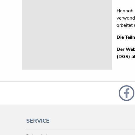
Hannah E
verwandt
arbeitet
Die Teil
Der Web
(DGS) üb
SERVICE