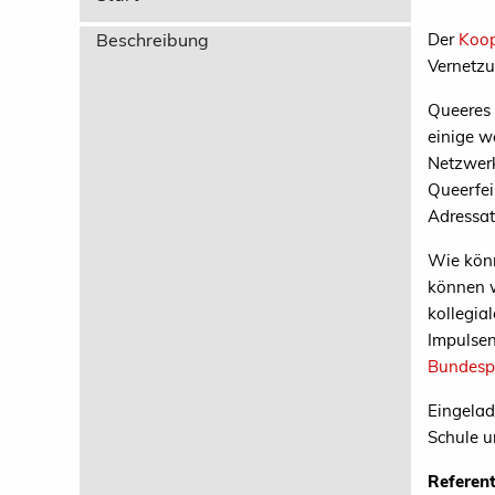
Beschreibung
Der
Koop
Vernetzu
Queeres 
einige w
Netzwerk
Queerfei
Adressat
Wie könn
können w
kollegia
Impulsen
Bundespr
Eingelad
Schule u
Referent