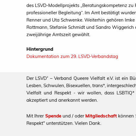
des LSVD-Modellprojekts „Beratungskompetenz zu R
professioneller Begleitung“. Im Amt bestätigt wurd
Renner und Uta Schwenke. Weiterhin gehören Imke 
Rottmann, Stefanie Schmidt und Sandro Wiggerich 
zweijährige Amtszeit gewählt.
Hintergrund
Dokumentation zum 29. LSVD-Verbandstag
Der LSVD⁺ – Verband Queere Vielfalt e.V. ist ein B
Lesben, Schwulen, Bisexuellen, trans*, intergeschl
Vielfalt und Respekt - wir wollen, dass LSBTIQ* al
akzeptiert und anerkannt werden.
Mit Ihrer
Spende
und / oder
Mitgliedschaft
können S
Respekt" unterstützen. Vielen Dank.