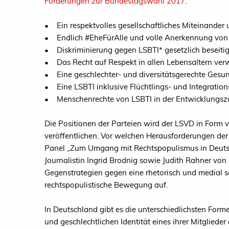
Forderungen zur Bundestagswahl 2017
.
• Ein respektvolles gesellschaftliches Miteinander 
• Endlich #EheFürAlle und volle Anerkennung von
• Diskriminierung gegen LSBTI* gesetzlich beseitig
• Das Recht auf Respekt in allen Lebensaltern verw
• Eine geschlechter- und diversitätsgerechte Gesun
• Eine LSBTI inklusive Flüchtlings- und Integration
• Menschenrechte von LSBTI in der Entwicklungsz
Die Positionen der Parteien wird der LSVD in Form
veröffentlichen. Vor welchen Herausforderungen 
Panel „Zum Umgang mit Rechtspopulismus in Deutsch
Journalistin Ingrid Brodnig sowie Judith Rahner vo
Gegenstrategien gegen eine rhetorisch und medial se
rechtspopulistische Bewegung auf.
In Deutschland gibt es die unterschiedlichsten Form
und geschlechtlichen Identität eines ihrer Mitglieder