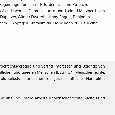
egenbogenfamilien – Erfordernisse und Potenziale in
en Axel Hochrein, Gabriela Lünsmann, Helmut Metzner, Inken
Duplitzer, Günter Dworek, Henny Engels, Benjamin
dem 13köpfigen Gremium an. Sie wurden 2016 für eine
ürgerrechtsverband und vertritt Interessen und Belange von
echtlichen und queeren Menschen (LSBTIQ*). Menschenrechte,
s selbstverständlicher Teil gesellschaftlicher Normalität
ie uns und unsere Arbeit für "Menschenrechte, Vielfalt und