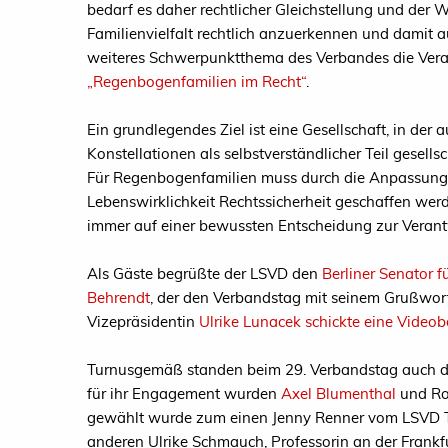
bedarf es daher rechtlicher Gleichstellung und der 
Familienvielfalt rechtlich anzuerkennen und damit 
weiteres Schwerpunktthema des Verbandes die Ver
„Regenbogenfamilien im Recht“
.
Ein grundlegendes Ziel ist eine Gesellschaft, in der
Konstellationen als selbstverständlicher Teil gesell
Für Regenbogenfamilien muss durch die Anpassung 
Lebenswirklichkeit Rechtssicherheit geschaffen we
immer auf einer bewussten Entscheidung zur Vera
Als Gäste begrüßte der LSVD den
Berliner Senator f
Behrendt
, der den Verbandstag mit seinem Grußwor
Vizepräsidentin
Ulrike Lunacek schickte eine Videob
Turnusgemäß standen beim 29. Verbandstag auch 
für ihr Engagement wurden
Axel Blumenthal
und Ro
gewählt wurde zum einen Jenny Renner vom LSVD Thü
anderen Ulrike Schmauch, Professorin an der Frankfu