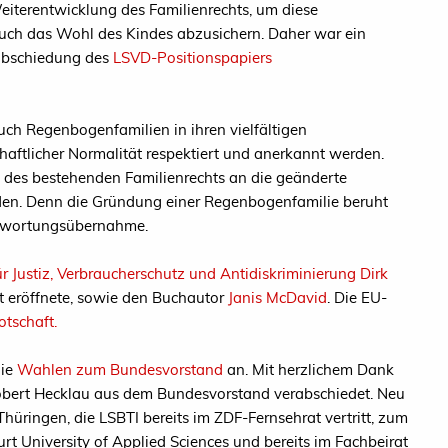
Weiterentwicklung des Familienrechts, um diese
auch das Wohl des Kindes abzusichern. Daher war ein
abschiedung des
LSVD-Positionspapiers
 auch Regenbogenfamilien in ihren vielfältigen
schaftlicher Normalität respektiert und anerkannt werden.
des bestehenden Familienrechts an die geänderte
rden. Denn die Gründung einer Regenbogenfamilie beruht
ntwortungsübernahme.
ür Justiz, Verbraucherschutz und Antidiskriminierung Dirk
t eröffnete, sowie den Buchautor
Janis McDavid
. Die EU-
otschaft.
die
Wahlen zum Bundesvorstand
an. Mit herzlichem Dank
bert Hecklau aus dem Bundesvorstand verabschiedet. Neu
ringen, die LSBTI bereits im ZDF-Fernsehrat vertritt, zum
rt University of Applied Sciences und bereits im Fachbeirat