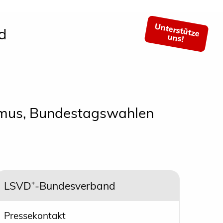
Unterstütze
d
uns!
smus, Bundestagswahlen
LSVD⁺-Bundesverband
Pressekontakt