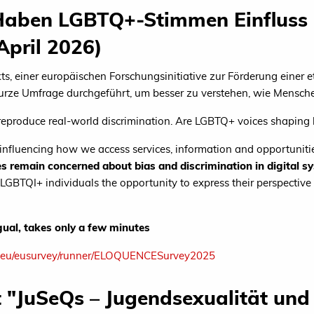
Haben LGBTQ+-Stimmen Einfluss d
April 2026)
einer europäischen Forschungsinitiative zur Förderung einer et
kurze Umfrage durchgeführt, um besser zu verstehen, wie Mensc
n reproduce real-world discrimination. Are LGBTQ+ voices shaping 
gly influencing how we access services, information and opportunit
 remain concerned about bias and discrimination in digital s
LGBTQI+ individuals the opportunity to express their perspective
gual, takes only a few minutes
pa.eu/eusurvey/runner/ELOQUENCESurvey2025
 "JuSeQs – Jugendsexualität und