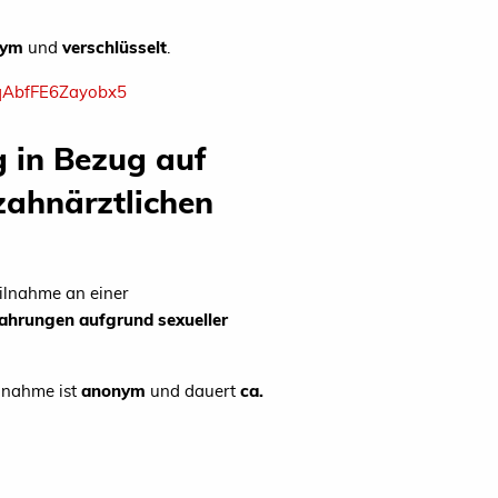
nym
und
verschlüsselt
.
s/DqAbfFE6Zayobx5
 in Bezug auf
 zahnärztlichen
eilnahme an einer
hrungen aufgrund sexueller
ilnahme ist
anonym
und dauert
ca.