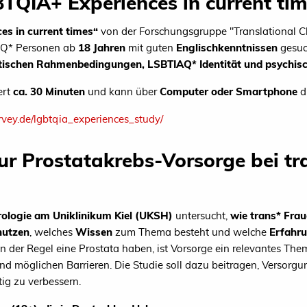
BTQIA+ Experiences in current ti
es in current times“
von der Forschungsgruppe "Translational Cl
AQ* Personen ab
18 Jahren
mit guten
Englischkenntnissen
gesuch
itischen Rahmenbedingungen, LSBTIAQ* Identität und psychisc
ert
ca. 30 Minuten
und kann über
Computer oder Smartphone
d
rvey.de/lgbtqia_experiences_study/
ur Prostatakrebs-Vorsorge bei tr
rologie am Uniklinikum Kiel (UKSH)
untersucht,
wie trans* Fra
nutzen
, welches
Wissen
zum Thema besteht und welche
Erfahr
 der Regel eine Prostata haben, ist Vorsorge ein relevantes Thema
 möglichen Barrieren. Die Studie soll dazu beitragen, Versorg
tig zu verbessern.