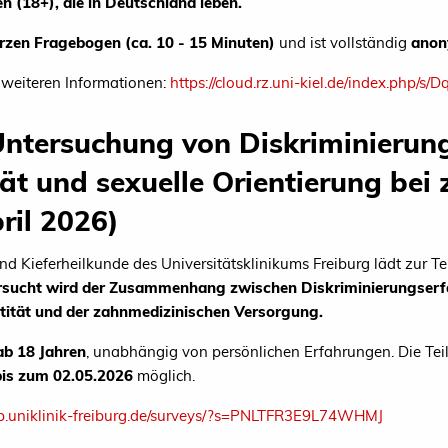
n (18+), die in Deutschland leben.
rzen Fragebogen (ca. 10 - 15 Minuten)
und ist vollständig
ano
 weiteren Informationen:
https://cloud.rz.uni-kiel.de/index.php/
ntersuchung von Diskriminierung
ät und sexuelle Orientierung bei
ril 2026)
d Kieferheilkunde des Universitätsklinikums Freiburg lädt zur T
rsucht
wird der Zusammenhang zwischen Diskriminierungserfa
tität und der zahnmedizinischen Versorgung.
ab 18 Jahren
, unabhängig von persönlichen Erfahrungen.
Die Te
bis zum 02.05.2026
möglich.
cap.uniklinik-freiburg.de/surveys/?s=PNLTFR3E9L74WHMJ