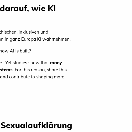
arauf, wie KI
hischen, inklusiven und
hen in ganz Europa KI wahrnehmen.
how AI is built?
ies. Yet studies show that
many
ystems
. For this reason, share this
 and contribute to shaping more
 Sexualaufklärung