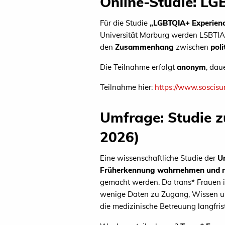
Online-Studie: LG
Für die Studie
„LGBTQIA+ Experienc
Universität Marburg werden LSBTI
den
Zusammenhang
zwischen
pol
Die Teilnahme erfolgt
anonym
, dau
Teilnahme hier:
https://www.soscisu
Umfrage: Studie z
2026)
Eine wissenschaftliche Studie der
U
Früherkennung wahrnehmen und 
gemacht werden. Da trans* Frauen in
wenige Daten zu Zugang, Wissen und
die medizinische Betreuung langfris