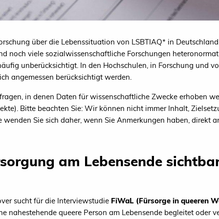
orschung über die Lebenssituation von LSBTIAQ* in Deutschland
nd noch viele sozialwissenschaftliche Forschungen heteronormati
äufig unberücksichtigt. In den Hochschulen, in Forschung und vor
ich angemessen berücksichtigt werden.
mfragen, in denen Daten für wissenschaftliche Zwecke erhoben we
kte). Bitte beachten Sie: Wir können nicht immer Inhalt, Zielse
itte wenden Sie sich daher, wenn Sie Anmerkungen haben, direkt a
ersorgung am Lebensende sichtbar
er sucht für die Interviewstudie
FiWaL (Fürsorge in queeren W
ne nahestehende queere Person am Lebensende begleitet oder verso