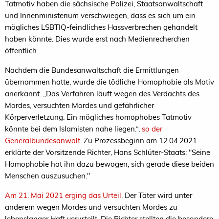
Tatmotiv haben die sächsische Polizei, Staatsanwaltschaft
und Innenministerium verschwiegen, dass es sich um ein
mögliches LSBTIQ-feindliches Hassverbrechen gehandelt
haben könnte. Dies wurde erst nach Medienrecherchen
öffentlich.
Nachdem die Bundesanwaltschaft die Ermittlungen
übernommen hatte, wurde die tödliche Homophobie als Motiv
anerkannt. „Das Verfahren läuft wegen des Verdachts des
Mordes, versuchten Mordes und gefährlicher
Körperverletzung. Ein mögliches homophobes Tatmotiv
könnte bei dem Islamisten nahe liegen.“,
so der
Generalbundesanwalt
. Zu Prozessbeginn am 12.04.2021
erklärte der Vorsitzende Richter, Hans Schlüter-Staats: "Seine
Homophobie hat ihn dazu bewogen, sich gerade diese beiden
Menschen auszusuchen."
Am 21. Mai 2021 erging das Urteil
. Der Täter wird unter
anderem wegen Mordes und versuchten Mordes zu
lebenslanger Haft verurteilt. Die Richter stellten die besondere