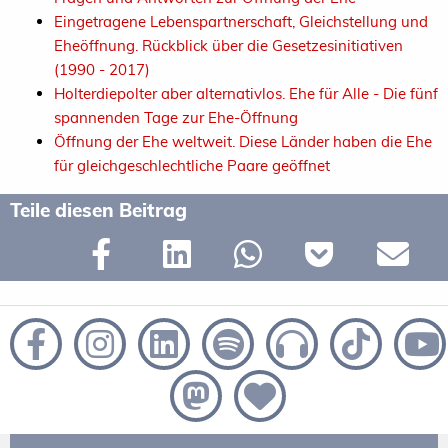
Eingetragene Lebenspartnerschaft, Gleichstellung und
Eheöffnung. Rückblick über die Gesetzesinitiativen
(1990 - 2017)
Holterdiepolter aber alternativlos. Ehe für Alle - Die fünf
spannenden Tage zur Ehe-Öffnung
Öffnung der Ehe weltweit. Diese Länder haben die Ehe
für gleichgeschlechtliche Paare geöffnet
Teile diesen Beitrag