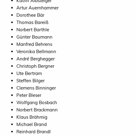
Katrin Albsteiger
Artur Auernhammer
Dorothee Bär
Thomas Bareiß
Norbert Barthle
Günter Baumann
Manfred Behrens
Veronika Bellmann
André Berghegger
Christoph Bergner
Ute Bertram
Steffen Bilger
Clemens Binninger
Peter Bleser
Wolfgang Bosbach
Norbert Brackmann
Klaus Brähmig
Michael Brand
Reinhard Brandl