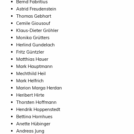
Bernd Fabritius
Astrid Freudenstein
Thomas Gebhart
Cemile Giousouf
Klaus-Dieter Gröhler
Monika Grütters
Herlind Gundelach
Fritz Güntzler
Matthias Hauer
Mark Hauptmann
Mechthild Heil
Mark Helfrich
Marion Marga Herdan
Heribert Hirte
Thorsten Hoffmann
Hendrik Hoppenstedt
Bettina Hornhues
Anette Hübinger
Andreas Jung