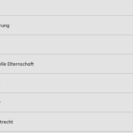
arung
lle Elternschaft
n
r
atrecht