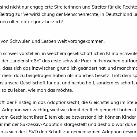
sind nicht nur engagierte Streiterinnen und Streiter für die Rec
Beitrag zur Verwirklichung der Menschenrechte, in Deutschland u
nen allen dafür ganz herzlich!
ung von Schwulen und Lesben weit vorangekommen.
h schwer vorstellen, in welchem gesellschaftlichen Klima Schwul
n der „Lindenstraße“ das erste schwule Paar im Fernsehen auftau
t, dass sich das inzwischen gründlich geändert hat, und manchma
 mehr dazu beigetragen haben als manches Gesetz. Trotzdem spi
was unsere Gesellschaft für gut und richtig hält, sondern es schaff
 so zu leben, wie man das möchte.
t, der Einstieg in das Adoptionsrecht, die Gleichstellung im Ste
der Adoption war wichtig, weil wir damit deutlich gemacht habe
vom Geschlecht ihrer Eltern ab; selbstverständlich können Kinde
 mit der Sukzessiv-Adoption klargestellt und deshalb war das ein
dass sich der
LSVD
den Schritt zur gemeinsamen Adoption gewüns