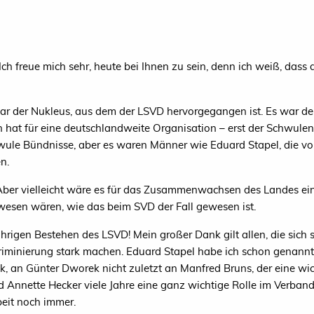
Ich freue mich sehr, heute bei Ihnen zu sein, denn ich weiß, dass
r der Nukleus, aus dem der
LSVD
hervorgegangen ist. Es war der
hat für eine deutschlandweite Organisation – erst der Schwulen
ule Bündnisse, aber es waren Männer wie Eduard Stapel, die vo
n.
 Aber vielleicht wäre es für das Zusammenwachsen des Landes e
ewesen wären, wie das beim
SVD
der Fall gewesen ist.
jährigen Bestehen des
LSVD
! Mein großer Dank gilt allen,
die sich 
iminierung stark machen. Eduard Stapel habe ich schon genannt,
ck, an Günter Dworek nicht zuletzt an Manfred Bruns, der eine wic
nd Annette Hecker viele Jahre eine ganz wichtige Rolle im Verba
beit noch immer.