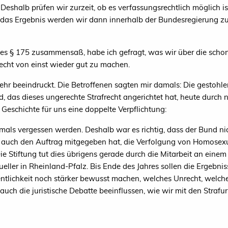
shalb prüfen wir zurzeit, ob es verfassungsrechtlich möglich ist
er das Ergebnis werden wir dann innerhalb der Bundesregierung z
n des § 175 zusammensaß, habe ich gefragt, was wir über die sc
cht von einst wieder gut zu machen.
hr beeindruckt. Die Betroffenen sagten mir damals: Die gestoh
id, das dieses ungerechte Strafrecht angerichtet hat, heute durch
Geschichte für uns eine doppelte Verpflichtung:
mals vergessen werden. Deshalb war es richtig, dass der Bund ni
hr auch den Auftrag mitgegeben hat, die Verfolgung von Homosex
e Stiftung tut dies übrigens gerade durch die Mitarbeit an einem
eller in Rheinland-Pfalz. Bis Ende des Jahres sollen die Ergebnis
ffentlichkeit noch stärker bewusst machen, welches Unrecht, welch
auch die juristische Debatte beeinflussen, wie wir mit den Straf