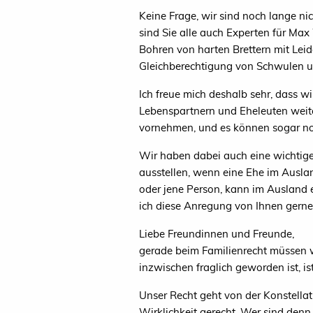
Keine Frage, wir sind noch lange ni
sind Sie alle auch Experten für Max 
Bohren von harten Brettern mit Lei
Gleichberechtigung von Schwulen un
Ich freue mich deshalb sehr, dass w
Lebenspartnern und Eheleuten weite
vornehmen, und es können sogar n
Wir haben dabei auch eine wichti
ausstellen, wenn eine Ehe im Ausland
oder jene Person, kann im Ausland e
ich diese Anregung von Ihnen gerne 
Liebe Freundinnen und Freunde,
gerade beim Familienrecht müssen wir
inzwischen fraglich geworden ist, 
Unser Recht geht von der Konstella
Wirklichkeit gerecht. Wer sind denn