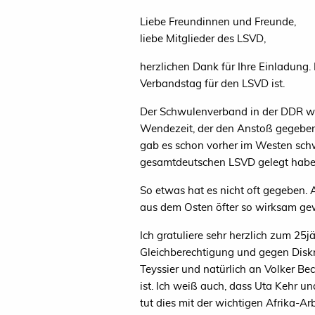
Liebe Freundinnen und Freunde,
liebe Mitglieder des
LSVD
,
herzlichen Dank für Ihre Einladung. 
Verbandstag für den
LSVD
ist.
Der Schwulenverband in der
DDR
wa
Wendezeit, der den Anstoß gegeben 
gab es schon vorher im Westen schw
gesamtdeutschen
LSVD
gelegt habe
So etwas hat es nicht oft gegeben.
aus dem Osten öfter so wirksam g
Ich gratuliere sehr herzlich zum 25
Gleichberechtigung und gegen Diskr
Teyssier und natürlich an Volker Be
ist. Ich weiß auch, dass Uta Kehr u
tut dies mit der wichtigen Afrika-Ar