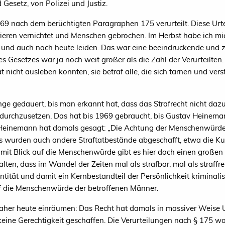
Gesetz, von Polizei und Justiz.
 nach dem berüchtigten Paragraphen 175 verurteilt. Diese Urteil
rieren vernichtet und Menschen gebrochen. Im Herbst habe ich mic
n und auch noch heute leiden. Das war eine beeindruckende und
es Gesetzes war ja noch weit größer als die Zahl der Verurteilten.
ität nicht ausleben konnten, sie betraf alle, die sich tarnen und ver
lange gedauert, bis man erkannt hat, dass das Strafrecht nicht daz
 durchzusetzen. Das hat bis 1969 gebraucht, bis Gustav Heinem
at. Heinemann hat damals gesagt: „Die Achtung der Menschenwürd
ls wurden auch andere Straftatbestände abgeschafft, etwa die Ku
it Blick auf die Menschenwürde gibt es hier doch einen großen 
halten, dass im Wandel der Zeiten mal als strafbar, mal als straf
ität und damit ein Kernbestandteil der Persönlichkeit kriminalisi
uf die Menschenwürde der betroffenen Männer.
aher heute einräumen: Das Recht hat damals in massiver Weise Un
 keine Gerechtigkeit geschaffen. Die Verurteilungen nach § 175 