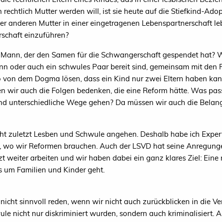
 rechtlich Mutter werden will, ist sie heute auf die Stiefkind-Ad
der anderen Mutter in einer eingetragenen Lebenspartnerschaft l
erschaft einzuführen?
m Mann, der den Samen für die Schwangerschaft gespendet hat? We
nn oder auch ein schwules Paar bereit sind, gemeinsam mit den 
o von dem Dogma lösen, dass ein Kind nur zwei Eltern haben kan
 wir auch die Folgen bedenken, die eine Reform hätte. Was passi
d unterschiedliche Wege gehen? Da müssen wir auch die Belange
nicht zuletzt Lesben und Schwule angehen. Deshalb habe ich Expe
en, wo wir Reformen brauchen. Auch der
LSVD
hat seine Anregungen
t weiter arbeiten und wir haben dabei ein ganz klares Ziel: Ein
 um Familien und Kinder geht.
nicht sinnvoll reden, wenn wir nicht auch zurückblicken in die Ve
ule nicht nur diskriminiert wurden, sondern auch kriminalisiert. Al