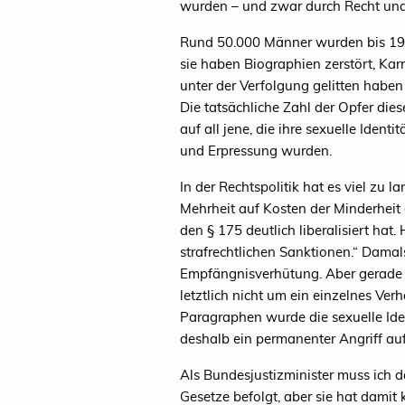
wurden – und zwar durch Recht und 
Rund 50.000 Männer wurden bis 1969
sie haben Biographien zerstört, Kar
unter der Verfolgung gelitten habe
Die tatsächliche Zahl der Opfer dies
auf all jene, die ihre sexuelle Ident
und Erpressung wurden.
In der Rechtspolitik hat es viel zu 
Mehrheit auf Kosten der Minderheit
den § 175 deutlich liberalisiert h
strafrechtlichen Sanktionen.“ Dama
Empfängnisverhütung. Aber gerade m
letztlich nicht um ein einzelnes Ver
Paragraphen wurde die sexuelle Ident
deshalb ein permanenter Angriff a
Als Bundesjustizminister muss ich d
Gesetze befolgt, aber sie hat damit