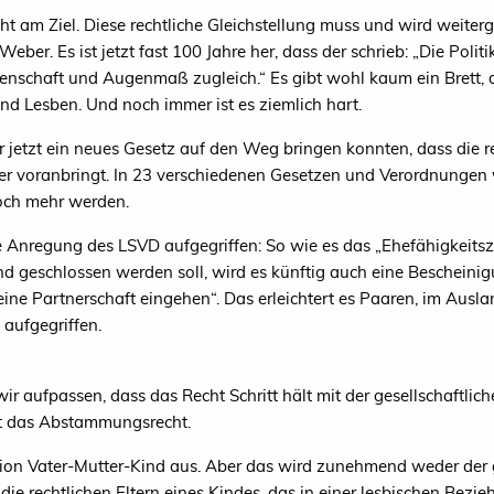
cht am Ziel. Diese rechtliche Gleichstellung muss und wird weiter
Weber. Es ist jetzt fast 100 Jahre her, dass der schrieb: „Die Poli
denschaft und Augenmaß zugleich.“ Es gibt wohl kaum ein Brett, 
d Lesben. Und noch immer ist es ziemlich hart.
ir jetzt ein neues Gesetz auf den Weg bringen konnten, dass die r
r voranbringt. In 23 verschiedenen Gesetzen und Verordnungen w
och mehr werden.
ge Anregung des
LSVD
aufgegriffen: So wie es das „Ehefähigkeits
 geschlossen werden soll, wird es künftig auch eine Bescheinigun
ine Partnerschaft eingehen“. Das erleichtert es Paaren, im Ausl
aufgegriffen.
 aufpassen, dass das Recht Schritt hält mit der gesellschaftliche
ist das Abstammungsrecht.
tion Vater-Mutter-Kind aus. Aber das wird zunehmend weder der 
 die rechtlichen Eltern eines Kindes, das in einer lesbischen Bez