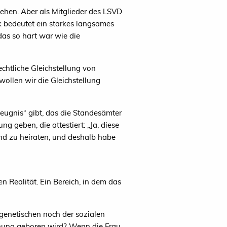
gehen. Aber als Mitglieder des
LSVD
tik bedeutet ein starkes langsames
das so hart war wie die
echtliche Gleichstellung von
ollen wir die Gleichstellung
zeugnis“ gibt, das die Standesämter
g geben, die attestiert: „Ja, diese
and zu heiraten, und deshalb habe
n Realität. Ein Bereich, in dem das
genetischen noch der sozialen
iehung geboren wird? Wenn die Frau,