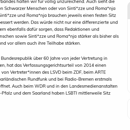
andes halten wir für völlig unzureichend. Auch sieht die
en Schwarzer Menschen oder von Sinti*zze und Roma*nja
inti*zze und Roma*nja brauchen jeweils einen festen Sitz
ssert werden. Das würde nicht nur eine differenzierte und
dern ebenfalls dafür sorgen, dass Redaktionen und
chen sowie Sinti*zze und Roma*nja stärker als bisher als
nd vor allem auch ihre Teilhabe stärken.
Bundesrepublik über 60 Jahre von jeder Vertretung in
n, hat das Verfassungsgerichtsurteil von 2014 einen
g von Vertreter*innen des LSVD beim ZDF, beim ARTE
Saarländischen Rundfunk und bei Radio-Bremen erstmals
röffnet. Auch beim WDR und in den Landesmedienanstalten
-Pfalz und dem Saarland haben LSBTI mittlerweile Sitz