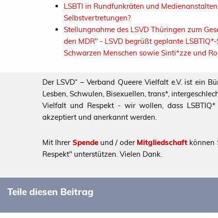
LSBTI in Rundfunkräten und Medienanstalten-
Selbstvertretungen?
Stellungnahme des LSVD Thüringen zum Geset
den MDR" - LSVD begrüßt geplante LSBTIQ*-Sel
Schwarzen Menschen sowie Sinti*zze und R
Der LSVD⁺ – Verband Queere Vielfalt e.V. ist ein B
Lesben, Schwulen, Bisexuellen, trans*, intergeschl
Vielfalt und Respekt - wir wollen, dass LSBTIQ* al
akzeptiert und anerkannt werden.
Mit Ihrer
Spende
und / oder
Mitgliedschaft
können S
Respekt" unterstützen. Vielen Dank.
Teile diesen Beitrag