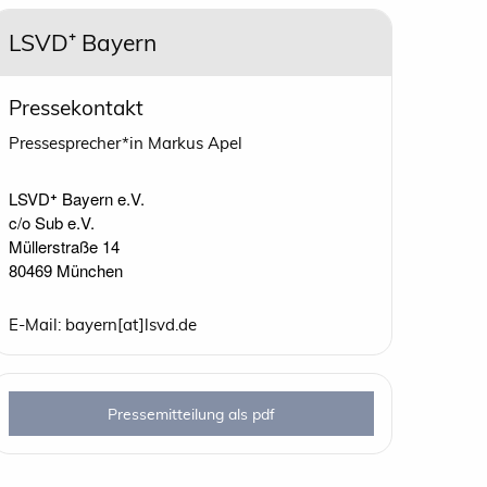
LSVD⁺ Bayern
Pressekontakt
Pressesprecher*in Markus Apel
LSVD⁺ Bayern e.V.

c/o Sub e.V.

Müllerstraße 14

80469 München
E-Mail: bayern[at]lsvd.de
Pressemitteilung als pdf