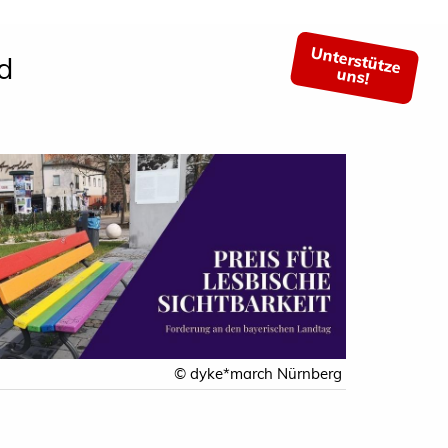
Unterstütze
d
uns!
© dyke*march Nürnberg