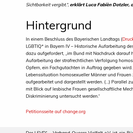
Sichtbarkeit vergibt.“,
erklärt Luca Fabièn Dotzler,
Hintergrund
In einem Beschluss des Bayerischen Landtags (
Druc
LGBTIQ* in Bayern IV – Historische Aufarbeitung de
dazu aufgefordert, „im Bund mit Nachdruck darauf h
Aufarbeitung der strafrechtlichen Verfolgung hom
Opfern, ein Fachgutachten in Auftrag gegeben wird.
Lebenssituation homosexueller Männer und Frauen 
aufgearbeitet und dargestellt werden. (…) Parallel z
mit Blick auf lesbische Frauen gesellschaftliche 
Diskriminierung untersucht werden.“
Petitionsseite auf change.org
Der LSVD⁺ – Verband Queere Vielfalt e.V. ist ein B