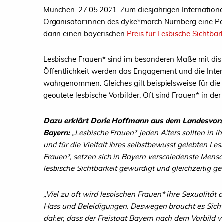
München. 27.05.2021. Zum diesjährigen Internationa
Organisator:innen des dyke*march Nürnberg eine Pet
darin einen bayerischen
Preis für Lesbische Sichtbar
Lesbische Frauen* sind im besonderen Maße mit disk
Öffentlichkeit werden das Engagement und die Inte
wahrgenommen. Gleiches gilt beispielsweise für die 
geoutete lesbische Vorbilder. Oft sind Frauen* in d
Dazu erklärt Dorie Hoffmann aus dem Landesvor
Bayern:
„Lesbische Frauen* jeden Alters sollten in 
und für die Vielfalt ihres selbstbewusst gelebten Le
Frauen*, setzen sich in Bayern verschiedenste Mensc
lesbische Sichtbarkeit gewürdigt und gleichzeitig ge
„Viel zu oft wird lesbischen Frauen* ihre Sexualität
Hass und Beleidigungen. Deswegen braucht es Sicht
daher, dass der Freistaat Bayern nach dem Vorbild vo