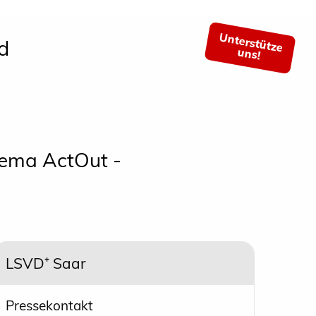
Unterstütze
d
uns!
hema ActOut -
LSVD⁺ Saar
Pressekontakt