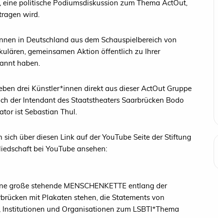
hr, eine politische Podiumsdiskussion zum Thema ActOut,
tragen wird.
innen in Deutschland aus dem Schauspielbereich von
akulären, gemeinsamen Aktion öffentlich zu Ihrer
kannt haben.
ben drei Künstler*innen direkt aus dieser ActOut Gruppe
 auch der Intendant des Staatstheaters Saarbrücken Bodo
tor ist Sebastian Thul.
 sich über diesen Link auf der YouTube Seite der Stiftung
liedschaft bei YouTube ansehen:
- eine große stehende MENSCHENKETTE entlang der
rbrücken mit Plakaten stehen, die Statements von
en, Institutionen und Organisationen zum LSBTI*Thema