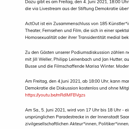
Dazu gibt es am Freitag, den 4. Juni 2021, 18:00 U
die via Livestream aus der Stiftung Demokratie über
ActOut ist ein Zusammenschluss von 185 Künstler*
Theater, Fernsehen und Film, die sich in einer spekt
Homosexualität oder ihrer Transidentität medial be
Zu den Gästen unserer Podiumsdiskussion zählen ne
mit Jill Weller, Philipp Leinenbach und Jan Hutter,
Busse und die Filmschaffende Marisa Winter. Modera
Am Freitag, den 4.Juni 2021, ab 18:00 Uhr, kann man
Demokratie die Diskussion kostenlos und ohne Mitg
https://youtu.be/mRdIMFBVgzs
Am Sa., 5. Juni 2021, wird von 17 Uhr bis 18 Uhr 
ursprünglichen Paradestrecke in der Innenstadt Saa
zivilgesellschaftlichen Akteur*innen, Politiker*inn