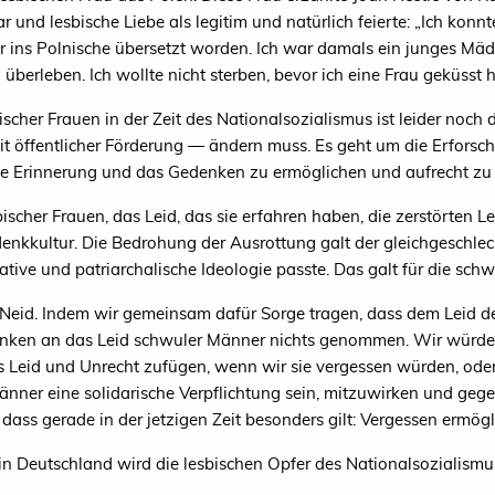
 und lesbische Liebe als legitim und natürlich feierte: „Ich konnt
ar ins Polnische übersetzt worden. Ich war damals ein junges Mä
 überleben. Ich wollte nicht sterben, bevor ich eine Frau geküsst 
scher Frauen in der Zeit des Nationalsozialismus ist leider noch d
t öffentlicher Förderung — ändern muss. Es geht um die Erforsch
e Erinnerung und das Gedenken zu ermöglichen und aufrecht zu 
ischer Frauen, das Leid, das sie erfahren haben, die zerstörten L
Gedenkkultur. Die Bedrohung der Ausrottung galt der gleichgeschle
tive und patriarchalische Ideologie passte. Das galt für die schwu
ne Neid. Indem wir gemeinsam dafür Sorge tragen, dass dem Leid 
enken an das Leid schwuler Männer nichts genommen. Wir würden
 Leid und Unrecht zufügen, wenn wir sie vergessen würden, oder
nner eine solidarische Verpflichtung sein, mitzuwirken und ge
dass gerade in der jetzigen Zeit besonders gilt: Vergessen ermög
 Deutschland wird die lesbischen Opfer des Nationalsozialismus