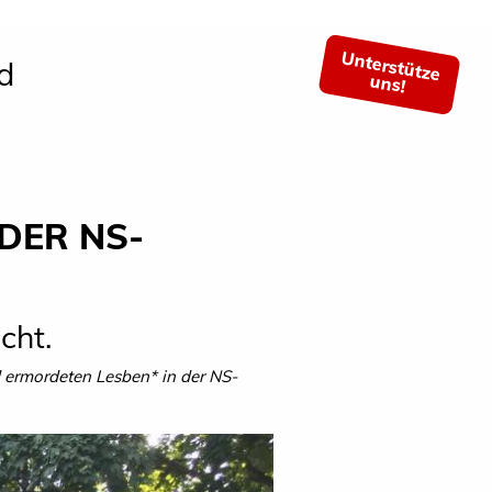
Unterstütze
d
uns!
DER NS-
cht.
 ermordeten Lesben* in der NS-