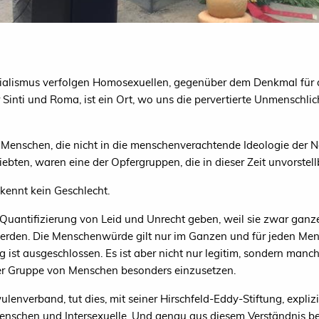
zialismus verfolgen Homosexuellen, gegenüber dem Denkmal für 
 Sinti und Roma, ist ein Ort, wo uns die pervertierte Unmenschli
enschen, die nicht in die menschenverachtende Ideologie der Na
iebten, waren eine der Opfergruppen, die in dieser Zeit unvorstel
 kennt kein Geschlecht.
 Quantifizierung von Leid und Unrecht geben, weil sie zwar gan
werden. Die Menschenwürde gilt nur im Ganzen und für jeden Mens
ist ausgeschlossen. Es ist aber nicht nur legitim, sondern manch
er Gruppe von Menschen besonders einzusetzen.
enverband, tut dies, mit seiner Hirschfeld-Eddy-Stiftung, explizi
Menschen und Intersexuelle. Und genau aus diesem Verständnis be