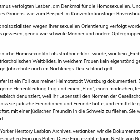
smus verfolgten Lesben, am Denkmal für die Homosexuellen. Und 
es Grauens, wie zum Beispiel im Konzentrationslager Ravensbrü
nalsozialisten wegen ihrer sexuellen Orientierung verfolgt word
gewesen, genau wie schwule Männer und andere Opfergruppen. Da
liche Homosexualität als strafbar erklärt wurde, war kein „Freibr
triarchalischen Weltbildes, in welchem Frauen kein eigenständi
ange Jahrzehnte auch im Nachkriegs-Deutschland galt.
efer ist ein Fall aus meiner Heimatstadt Würzburg dokumentiert.
ie gerne Herrenkleidung trug und einen „Eton“, einen modischen, l
lesbisch denunziert, weil ihr Lebensstil den Normen der Gesellsch
dass sie jüdische Freundinnen und Freunde hatte, und ermittelte g
tet, mit einer jüdischen Freundin in die Schweiz zu fliehen. Sie
rt.
 Yorker Herstory Lesbian Archives, verdanken wir die Dokumentat
esbischen Frau aus Polen. Diese Frau erzählte Joan Nestle von R