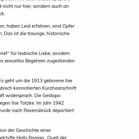
nicht nur hier, sondern auch an
ck.
en, haben Leid erfahren, sind Opfer
s ist die traurige, historische
ief“ für lesbische Liebe, sondern
ges sexuelles Begehren zugestanden
 Es geht um die 1913 geborene Ilse
esbisch konnotierten Kurzhaarschnitt
aft widersprach. Die Gestapo
egen Ilse Totzke. Im Jahr 1942
 wurde nach Ravensbrück deportiert
ion der Geschichte einer
adclyffe Halls Roman „Quell der