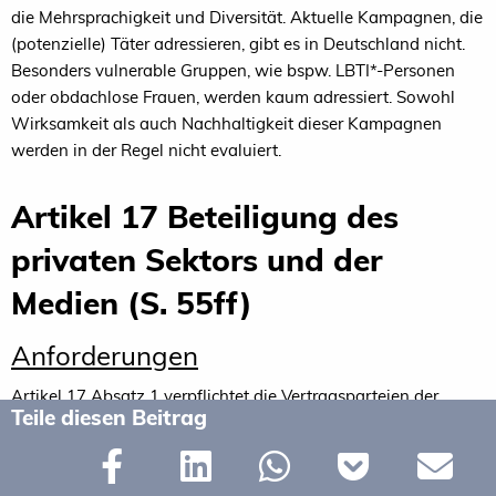
die Mehrsprachigkeit und Diversität. Aktuelle Kampagnen, die
(potenzielle) Täter adressieren, gibt es in Deutschland nicht.
Besonders vulnerable Gruppen, wie bspw. LBTI*-Personen
oder obdachlose Frauen, werden kaum adressiert. Sowohl
Wirksamkeit als auch Nachhaltigkeit dieser Kampagnen
werden in der Regel nicht evaluiert.
Artikel 17 Beteiligung des
privaten Sektors und der
Medien (S. 55ff)
Anforderungen
Artikel 17 Absatz 1 verpflichtet die Vertragsparteien der
Teile diesen Beitrag
Istanbul-Konvention den privaten Sektor, den IKT-Sektor und
die Medien zu ermutigen an der Erarbeitung und
insbesondere der Umsetzung lokaler, regionaler oder