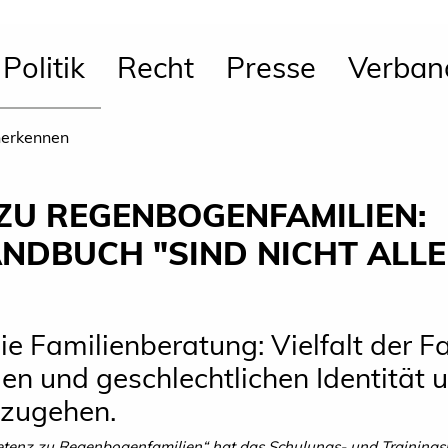
Politik
Recht
Presse
Verban
nerkennen
ZU REGENBOGENFAMILIEN:
DBUCH "SIND NICHT ALLE 
ie Familienberatung: Vielfalt der F
en und geschlechtlichen Identität u
zugehen.
enz zu Regenbogenfamilien“ hat das Schulungs- und Trainingsp