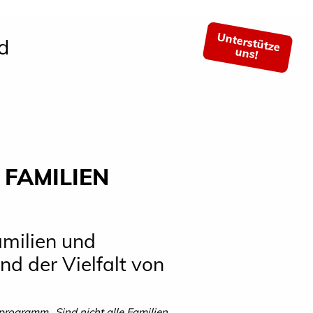
Unterstütze
d
uns!
FAMILIEN
amilien und
nd der Vielfalt von
rogramm „Sind nicht alle Familien