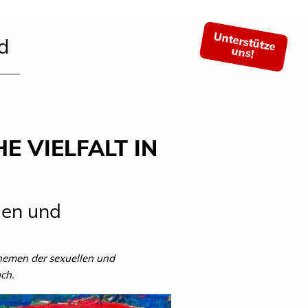
Unterstütze
d
uns!
E VIELFALT IN
len und
Themen der sexuellen und
ch.