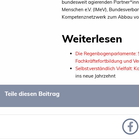
bundesweit agierenden Partner*inn
Menschen e.V. (IMeV), Bundesverba
Kompetenznetzwerk zum Abbau von H
Weiterlesen
Die Regenbogenparlamente: S
Fachkräftefortbildung und V
Selbst.verständlich Vielfalt
ins neue Jahrzehnt
Teile diesen Beitrag