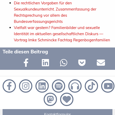
Die rechtlichen Vorgaben für den
Sexualkundeunterricht. Zusammenfassung der
Rechtsprechung vor allem des
Bundesverfassungsgerichts
Vielfalt war gestern? Familienbilder und sexuelle
Identität im aktuellen gesellschaftlichen Diskurs —
Vortrag Imke Schmincke Fachtag Regenbogenfamilien
Teile diesen Beitrag
Kontaktformular