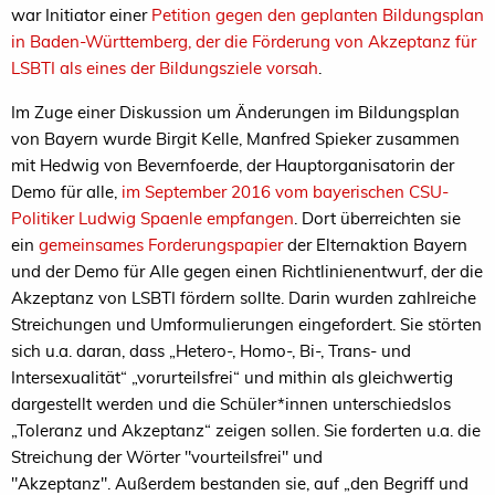
war Initiator einer
Petition gegen den geplanten Bildungsplan
in Baden-Württemberg, der die Förderung von Akzeptanz für
LSBTI als eines der Bildungsziele vorsah
.
Im Zuge einer Diskussion um Änderungen im Bildungsplan
von Bayern wurde Birgit Kelle, Manfred Spieker zusammen
mit Hedwig von Bevernfoerde, der Hauptorganisatorin der
Demo für alle,
im September 2016 vom bayerischen CSU-
Politiker Ludwig Spaenle empfangen
. Dort überreichten sie
ein
gemeinsames Forderungspapier
der Elternaktion Bayern
und der Demo für Alle gegen einen Richtlinienentwurf, der die
Akzeptanz von LSBTI fördern sollte. Darin wurden zahlreiche
Streichungen und Umformulierungen eingefordert. Sie störten
sich u.a. daran, dass „Hetero-, Homo-, Bi-, Trans- und
Intersexualität“ „vorurteilsfrei“ und mithin als gleichwertig
dargestellt werden und die Schüler*innen unterschiedslos
„Toleranz und Akzeptanz“ zeigen sollen. Sie forderten u.a. die
Streichung der Wörter "vourteilsfrei" und
"Akzeptanz". Außerdem bestanden sie, auf „den Begriff und