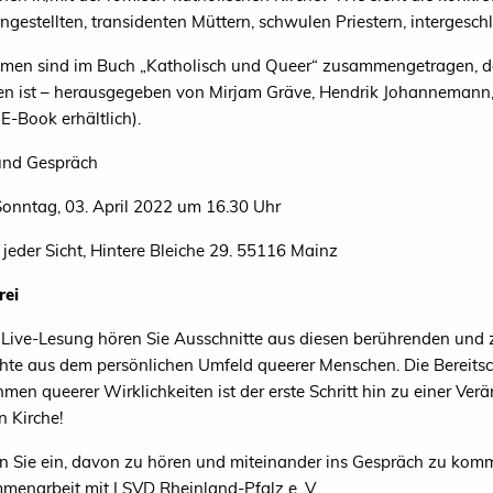
ngestellten, transidenten Müttern, schwulen Priestern, intergesch
mmen sind im Buch „Katholisch und Queer“ zusammengetragen, d
en ist – herausgegeben von Mirjam Gräve, Hendrik Johannemann,
E-Book erhältlich).
und Gespräch
onntag, 03. April 2022 um 16.30 Uhr
 jeder Sicht, Hintere Bleiche 29. 55116 Mainz
rei
r Live-Lesung hören Sie Ausschnitte aus diesen berührenden und
hte aus dem persönlichen Umfeld queerer Menschen. Die Bereitsc
en queerer Wirklichkeiten ist der erste Schritt hin zu einer Verä
 Kirche!
n Sie ein, davon zu hören und miteinander ins Gespräch zu kom
menarbeit mit LSVD Rheinland-Pfalz e. V.