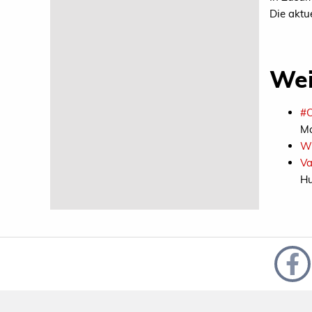
Die aktu
Wei
#O
Ma
Wi
Va
Hu