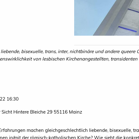
ebende, bisexuelle, trans, inter, nichtbinäre und andere queere C
nswirklichkeit von lesbischen Kirchenangestellten, transidenten 
22 16:30
r Sicht Hintere Bleiche 29 55116 Mainz
rfahrungen machen gleichgeschlechtlich liebende, bisexuelle, tra
nnen in/mit der römisch-katholischen Kirche? Wie sieht die konkr