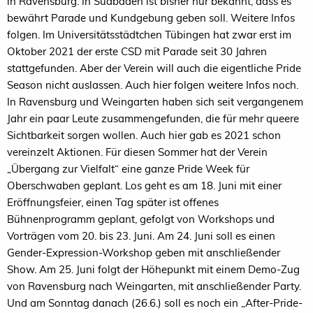
in Ravensburg. In Südbaden ist bisher nur bekannt, dass es
bewährt Parade und Kundgebung geben soll. Weitere Infos
folgen. Im Universitätsstädtchen Tübingen hat zwar erst im
Oktober 2021 der erste CSD mit Parade seit 30 Jahren
stattgefunden. Aber der Verein will auch die eigentliche Pride
Season nicht auslassen. Auch hier folgen weitere Infos noch.
In Ravensburg und Weingarten haben sich seit vergangenem
Jahr ein paar Leute zusammengefunden, die für mehr queere
Sichtbarkeit sorgen wollen. Auch hier gab es 2021 schon
vereinzelt Aktionen. Für diesen Sommer hat der Verein
„Übergang zur Vielfalt“ eine ganze Pride Week für
Oberschwaben geplant. Los geht es am 18. Juni mit einer
Eröffnungsfeier, einen Tag später ist offenes
Bühnenprogramm geplant, gefolgt von Workshops und
Vorträgen vom 20. bis 23. Juni. Am 24. Juni soll es einen
Gender-Expression-Workshop geben mit anschließender
Show. Am 25. Juni folgt der Höhepunkt mit einem Demo-Zug
von Ravensburg nach Weingarten, mit anschließender Party.
Und am Sonntag danach (26.6.) soll es noch ein „After-Pride-