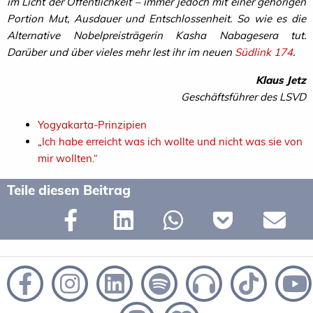
im Licht der Öffentlichkeit – immer jedoch mit einer gehörigen
Portion Mut, Ausdauer und Entschlossenheit. So wie es die
Alternative Nobelpreisträgerin Kasha Nabagesera tut.
Darüber und über vieles mehr lest ihr im neuen
Südlink 174
.
Klaus Jetz
Geschäftsführer des
LSVD
Yogyakarta-Prinzipien
„
Ich habe erreicht was ich wollte und nicht was sie von
mir wollten.“
Teile diesen Beitrag