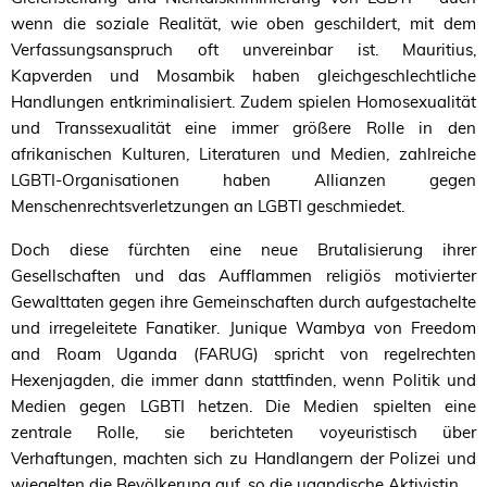
wenn die soziale Realität, wie oben geschildert, mit dem
Verfassungsanspruch oft unvereinbar ist. Mauritius,
Kapverden und Mosambik haben gleichgeschlechtliche
Handlungen entkriminalisiert. Zudem spielen Homosexualität
und Transsexualität eine immer größere Rolle in den
afrikanischen Kulturen, Literaturen und Medien, zahlreiche
LGBTI-Organisationen haben Allianzen gegen
Menschenrechtsverletzungen an
LGBTI
geschmiedet.
Doch diese fürchten eine neue Brutalisierung ihrer
Gesellschaften und das Aufflammen religiös motivierter
Gewalttaten gegen ihre Gemeinschaften durch aufgestachelte
und irregeleitete Fanatiker. Junique Wambya von Freedom
and Roam Uganda (
FARUG
) spricht von regelrechten
Hexenjagden, die immer dann stattfinden, wenn Politik und
Medien gegen
LGBTI
hetzen. Die Medien spielten eine
zentrale Rolle, sie berichteten voyeuristisch über
Verhaftungen, machten sich zu Handlangern der Polizei und
wiegelten die Bevölkerung auf, so die ugandische Aktivistin.