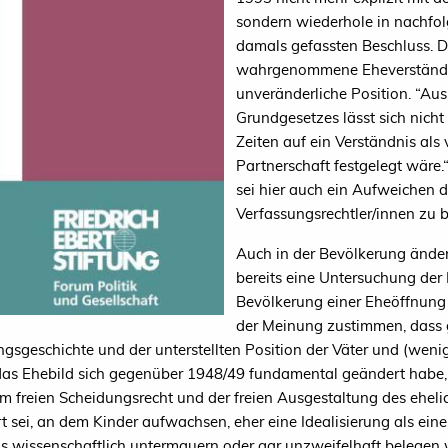
sondern wiederhole in nachfo
damals gefassten Beschluss. D
wahrgenommene Eheverständnis,
unveränderliche Position. “Au
Grundgesetzes lässt sich nicht 
Zeiten auf ein Verständnis als
Partnerschaft festgelegt wäre.“
sei hier auch ein Aufweichen d
Verfassungsrechtler/innen zu 
Auch in der Bevölkerung ändere
bereits eine Untersuchung der
Bevölkerung einer Eheöffnung
der Meinung zustimmen, dass g
ngsgeschichte und der unterstellten Position der Väter und (wen
as Ehebild sich gegenüber 1948/49 fundamental geändert habe, e
m freien Scheidungsrecht und der freien Ausgestaltung des ehelic
 sei, an dem Kinder aufwachsen, eher eine Idealisierung als ein
 das wissenschaftlich untermauern oder gar unzweifelhaft belege