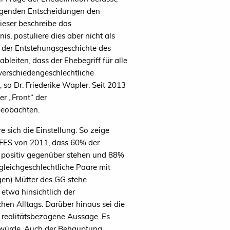
lgenden Entscheidungen den
ieser beschreibe das
 postuliere dies aber nicht als
s der Entstehungsgeschichte des
ableiten, dass der Ehebegriff für alle
 verschiedengeschlechtliche
, so Dr. Friederike Wapler. Seit 2013
er „Front“ der
beobachten.
 sich die Einstellung. So zeige
FES
von 2011, dass 60% der
 positiv gegenüber stehen und 88%
leichgeschlechtliche Paare mit
igen) Mütter des
GG
stehe
twa hinsichtlich der
hen Alltags. Darüber hinaus sei die
e realitätsbezogene Aussage. Es
n würde. Auch der Behauptung,