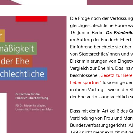
Die Frage nach der Verfassung
gleichgeschlechtliche Paare 
15. Juni in Berlin.
Dr. Friederi
im Auftrag der Friedrich-Ebert-
Einführend berichtete sie übe
von Staatsrechtler/innen und 
Diskriminierungen von Einget
Vergleich zur Ehe hin. Das in
beschlossene
„Gesetz zur Bere
Lebenspartner“
löse einige der
in ihrem Vortrag – wie in der 
der Ehe verfassungsrechtlich s
Dass mit der in Artikel 6 des
Verbindung von Frau und Mann 
Bundesverfassungsgerichts. All
1993 nicht mehr explizit mit de