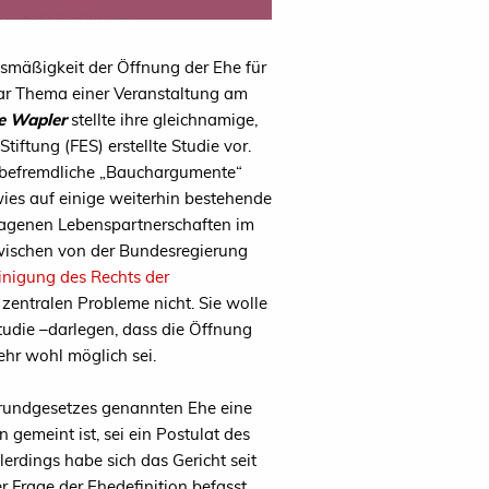
smäßigkeit der Öffnung der Ehe für
war Thema einer Veranstaltung am
ke Wapler
stellte ihre gleichnamige,
Stiftung (
FES
) erstellte Studie vor.
r befremdliche „Bauchargumente“
wies auf einige weiterhin bestehende
ragenen Lebenspartnerschaften im
zwischen von der Bundesregierung
inigung des Rechts der
 zentralen Probleme nicht. Sie wolle
Studie –darlegen, dass die Öffnung
ehr wohl möglich sei.
 Grundgesetzes genannten Ehe eine
gemeint ist, sei ein Postulat des
erdings habe sich das Gericht seit
r Frage der Ehedefinition befasst,