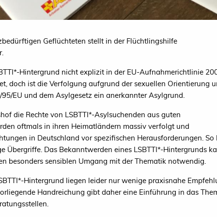
dürftigen Geflüchteten stellt in der Flüchtlingshilfe
.
BTTI*-Hintergrund nicht explizit in der EU-Aufnahmerichtlinie 2
t, doch ist die Verfolgung aufgrund der sexuellen Orientierung un
11/95/EU und dem Asylgesetz ein anerkannter Asylgrund.
shof die Rechte von LSBTTI*-Asylsuchenden aus guten
den oftmals in ihren Heimatländern massiv verfolgt und
chtungen in Deutschland vor spezifischen Herausforderungen. So 
 Übergriffe. Das Bekanntwerden eines LSBTTI*-Hintergrunds kan
nen besonders sensiblen Umgang mit der Thematik notwendig.
 LSBTTI*-Hintergrund liegen leider nur wenige praxisnahe Empfeh
 vorliegende Handreichung gibt daher eine Einführung in das T
ratungsstellen.