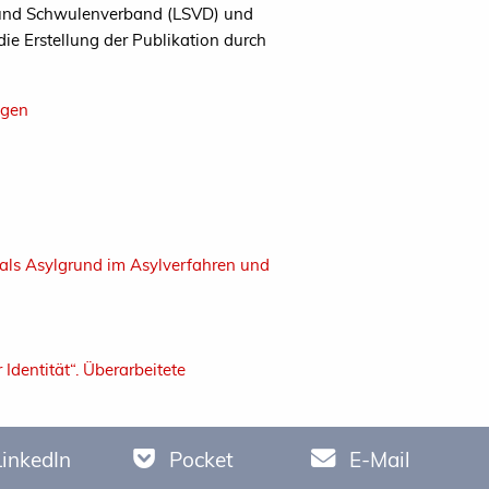
 und Schwulenverband (LSVD) und
ie Erstellung der Publikation durch
ngen
 als Asylgrund im Asylverfahren und
Identität“. Überarbeitete
LinkedIn
Pocket
E-Mail