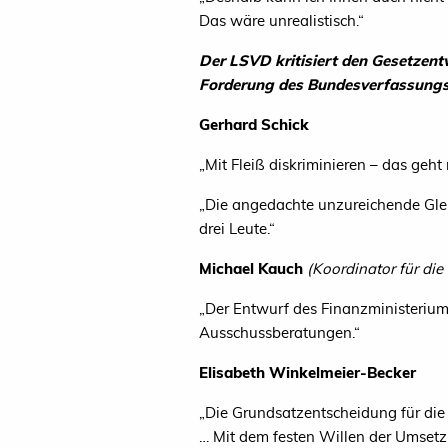
Das wäre unrealistisch.“
Der
LSVD
kritisiert den Gesetzent
Ford
erung des Bundesverfassungs
Gerhard Schick
„
Mit Fleiß diskriminieren – das geht 
„
Die angedachte unzureichende Gleic
drei Leute.“
Michael Kauch
(Koordinator für di
„
Der Entwurf des Finanzministerium
Ausschussberatungen.“
Elisabeth Winkelmeier-Becker
„
Die Grundsatzentscheidung für die s
… Mit dem festen Willen der Umsetz