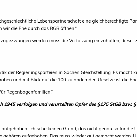
chgeschlechtliche Lebenspartnerschaft eine gleichberechtigte Par
m wir die Ehe durch das
BGB
öffnen.“
azugezwungen werden muss die Verfassung einzuhalten, dieser Z
ktik der Regierungsparteien in Sachen Gleichstellung. Es macht k
ben und mit Blick auf die 100 zu ändernden Gesetze ist die Ehe
für Regenbogenfamilien.“
h 1945 verfolgen und verurteilten Opfer des §175 StGB bzw. 
aufgehoben. Ich sehe keinen Grund, das nicht genau so für die U
teile gehören aufgehoben. Das muss wieder gut gemacht werden. Ü