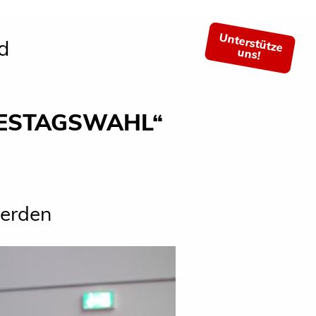
Unterstütze
d
uns!
DESTAGSWAHL“
werden