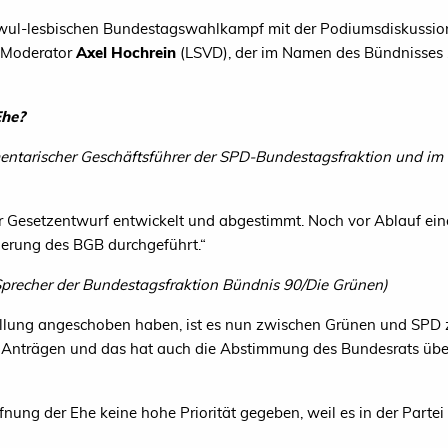
ul-lesbischen Bundestagswahlkampf mit der Podiumsdiskussion „E
n Moderator
Axel Hochrein
(
LSVD
), der im Namen des Bündnisses
Ehe?
mentarischer Geschäftsführer der SPD-Bundestagsfraktion und im 
er Gesetzentwurf entwickelt und abgestimmt. Noch vor Ablauf ei
derung des
BGB
durchgeführt.“
 Sprecher der Bundestagsfraktion Bündnis 90/Die Grünen)
ellung angeschoben haben, ist es nun zwischen Grünen und
SPD
 Anträgen und das hat auch die Abstimmung des Bundesrats übe
fnung der Ehe keine hohe Priorität gegeben, weil es in der Parte