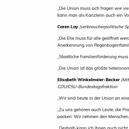
„
Die Union muss sich fragen wie vie
kann man als Kanzlerin auch ein Vo
Caren Lay
(
verbraucherpolitische S
„
Die Ehe muss für alle geöffnet werd
Anerkennung von Regenbogenfamilien.
„
Staatliche Familienförderung muss 
„
Die Union ist das größte heteronorm
Elisabeth Winkelmeier-Becker
(Mi
CDU
/CSU-Bundestagsfraktion
„
Wir sind heute in der Union an ein
„
Zu uns gehören auch Leute, die Pr
packen: Wir nehmen den Menschen, w
„
Deshalb kann ich Ihnen auch nicht 