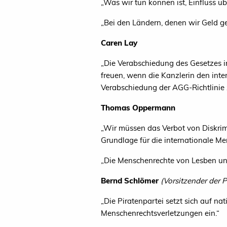
„
Was wir tun können ist, Einfluss üb
„
Bei den Ländern, denen wir Geld ge
Caren Lay
„
Die Verabschiedung des Gesetzes in
freuen, wenn die Kanzlerin den inte
Verabschiedung der AGG-Richtlinie 
Thomas Oppermann
„
Wir müssen das Verbot von Diskrimi
Grundlage für die internationale Me
„
Die Menschenrechte von Lesben un
Bernd Schlömer
(
Vorsitzender der P
„
Die Piratenpartei setzt sich auf n
Menschenrechtsverletzungen ein.“