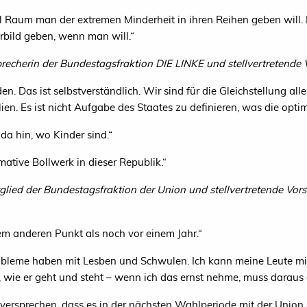
l Raum man der extremen Minderheit in ihren Reihen geben will. D
rbild geben, wenn man will.“
precherin der Bundestagsfraktion
DIE
LINKE
und stellvertretende
en. Das ist selbstverständlich. Wir sind für die Gleichstellung al
 Es ist nicht Aufgabe des Staates zu definieren, was die optima
da hin, wo Kinder sind.“
ative Bollwerk in dieser Republik.“
tglied der Bundestagsfraktion der Union und
stellvertretende Vor
em anderen Punkt als noch vor einem Jahr.“
obleme haben mit Lesben und Schwulen. Ich kann meine Leute mi
ie er geht und steht – wenn ich das ernst nehme, muss daraus di
versprechen, dass es in der nächsten Wahlperiode mit der Union 