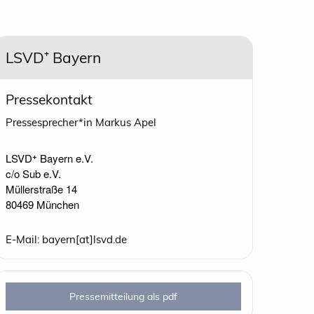
LSVD⁺ Bayern
Pressekontakt
Pressesprecher*in Markus Apel
LSVD⁺ Bayern e.V.

c/o Sub e.V.

Müllerstraße 14

80469 München
E-Mail: bayern[at]lsvd.de
Pressemitteilung als pdf